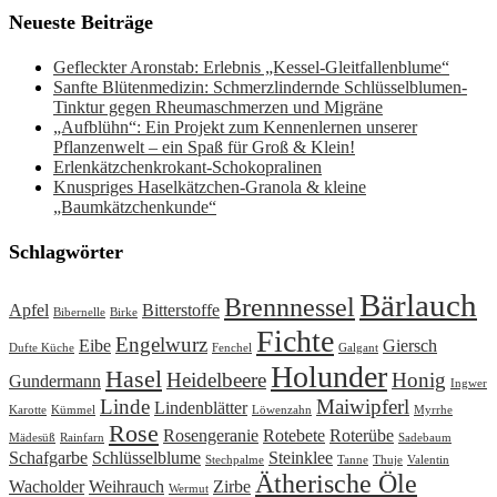
Neueste Beiträge
Gefleckter Aronstab: Erlebnis „Kessel-Gleitfallenblume“
Sanfte Blütenmedizin: Schmerzlindernde Schlüsselblumen-
Tinktur gegen Rheumaschmerzen und Migräne
„Aufblühn“: Ein Projekt zum Kennenlernen unserer
Pflanzenwelt – ein Spaß für Groß & Klein!
Erlenkätzchenkrokant-Schokopralinen
Knuspriges Haselkätzchen-Granola & kleine
„Baumkätzchenkunde“
Schlagwörter
Bärlauch
Brennnessel
Apfel
Bitterstoffe
Bibernelle
Birke
Fichte
Engelwurz
Eibe
Giersch
Dufte Küche
Fenchel
Galgant
Holunder
Hasel
Heidelbeere
Honig
Gundermann
Ingwer
Linde
Maiwipferl
Lindenblätter
Karotte
Kümmel
Löwenzahn
Myrrhe
Rose
Rosengeranie
Rotebete
Roterübe
Mädesüß
Rainfarn
Sadebaum
Schafgarbe
Schlüsselblume
Steinklee
Stechpalme
Tanne
Thuje
Valentin
Ätherische Öle
Wacholder
Weihrauch
Zirbe
Wermut