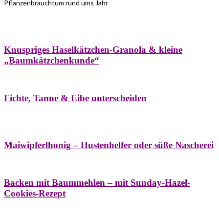
Pflanzenbrauchtum rund ums Jahr
Bäume
Frühling
Wildkräuterküche
Winter
Knuspriges Haselkätzchen-Granola & kleine
„Baumkätzchenkunde“
Bäume
Naturstreifzüge
Pflanzenportrait
Fichte, Tanne & Eibe unterscheiden
Bäume
Frühling
Naschereien
Natur- &
Hausapotheke
Sirupe
Wildkräuterküche
Maiwipferlhonig – Hustenhelfer oder süße Nascherei
Bäume
Frühling
Wildkräuterküche
Backen mit Baummehlen – mit Sunday-Hazel-
Cookies-Rezept
Bäume
Frühling
Heilessige & Essigauszüge
Honig
Natur- &