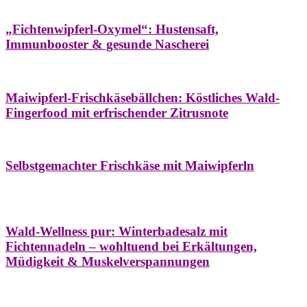
Hausapotheke
Oxymel
Winter
„Fichtenwipferl-Oxymel“: Hustensaft,
Immunbooster & gesunde Nascherei
Aufstriche
Bäume
Frühling
Wildkräuterküche
Maiwipferl-Frischkäsebällchen: Köstliches Wald-
Fingerfood mit erfrischender Zitrusnote
Aufstriche
Bäume
Frühling
Wildkräuterküche
Selbstgemachter Frischkäse mit Maiwipferln
Aroma & Duft
Bäder
Bäume
Natur- &
Hausapotheke
Naturkosmetik
Winter
Wald-Wellness pur: Winterbadesalz mit
Fichtennadeln – wohltuend bei Erkältungen,
Müdigkeit & Muskelverspannungen
Bäume
Beilagen
Konservieren & Würzen
Wildkräuterküche
Winter