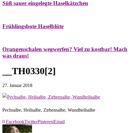
Süß sauer eingelegte Haselkätzchen
Bäume
Frühling
Natur- & Hausapotheke
Naturstreifzüge
Tees
Frühlingsbote Haselblüte
Aroma & Duft
Naturkosmetik
Orangenschalen wegwerfen? Viel zu kostbar! Mach
was draus!
__TH0330[2]
27. Januar 2018
Pechsalbe, Heilsalbe, Zirbensalbe, Wundheilsalbe
0
Facebook
Twitter
Pinterest
Email