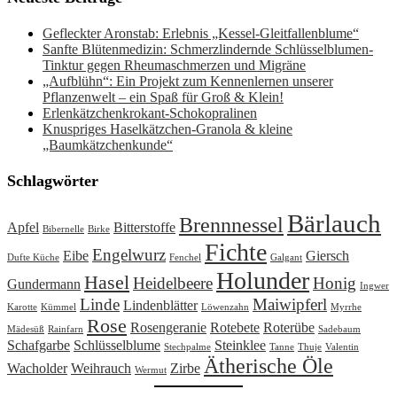
Gefleckter Aronstab: Erlebnis „Kessel-Gleitfallenblume“
Sanfte Blütenmedizin: Schmerzlindernde Schlüsselblumen-
Tinktur gegen Rheumaschmerzen und Migräne
„Aufblühn“: Ein Projekt zum Kennenlernen unserer
Pflanzenwelt – ein Spaß für Groß & Klein!
Erlenkätzchenkrokant-Schokopralinen
Knuspriges Haselkätzchen-Granola & kleine
„Baumkätzchenkunde“
Schlagwörter
Bärlauch
Brennnessel
Apfel
Bitterstoffe
Bibernelle
Birke
Fichte
Engelwurz
Eibe
Giersch
Dufte Küche
Fenchel
Galgant
Holunder
Hasel
Heidelbeere
Honig
Gundermann
Ingwer
Linde
Maiwipferl
Lindenblätter
Karotte
Kümmel
Löwenzahn
Myrrhe
Rose
Rosengeranie
Rotebete
Roterübe
Mädesüß
Rainfarn
Sadebaum
Schafgarbe
Schlüsselblume
Steinklee
Stechpalme
Tanne
Thuje
Valentin
Ätherische Öle
Wacholder
Weihrauch
Zirbe
Wermut