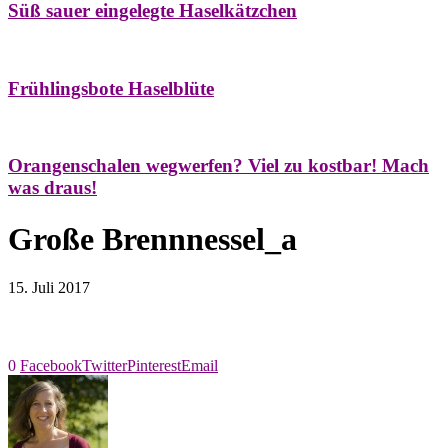
Süß sauer eingelegte Haselkätzchen
Bäume
Frühling
Natur- & Hausapotheke
Naturstreifzüge
Tees
Frühlingsbote Haselblüte
Aroma & Duft
Naturkosmetik
Orangenschalen wegwerfen? Viel zu kostbar! Mach
was draus!
Große Brennnessel_a
15. Juli 2017
0
Facebook
Twitter
Pinterest
Email