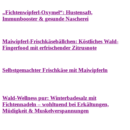
Hausapotheke
Oxymel
Winter
„Fichtenwipferl-Oxymel“: Hustensaft,
Immunbooster & gesunde Nascherei
Aufstriche
Bäume
Frühling
Wildkräuterküche
Maiwipferl-Frischkäsebällchen: Köstliches Wald-
Fingerfood mit erfrischender Zitrusnote
Aufstriche
Bäume
Frühling
Wildkräuterküche
Selbstgemachter Frischkäse mit Maiwipferln
Aroma & Duft
Bäder
Bäume
Natur- &
Hausapotheke
Naturkosmetik
Winter
Wald-Wellness pur: Winterbadesalz mit
Fichtennadeln – wohltuend bei Erkältungen,
Müdigkeit & Muskelverspannungen
Bäume
Beilagen
Konservieren & Würzen
Wildkräuterküche
Winter