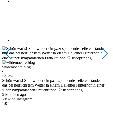
w
•
wildemoehre.blog
F
•
#
Follow
#
Schön war‘s! Sind wieder ein paar spannende Teile entstanden und
1
das bei herrlichstem Wetter in einem Halleiner Hinterhof in einer
V
super sympathischen Frauenrunde. ♡ #ecoprinting
2
5 Monaten ago
View on Instagram
|
1/9