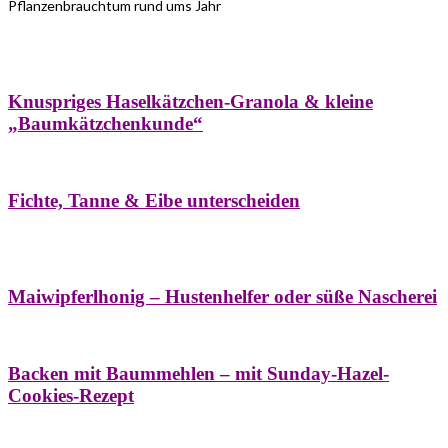
Pflanzenbrauchtum rund ums Jahr
Bäume
Frühling
Wildkräuterküche
Winter
Knuspriges Haselkätzchen-Granola & kleine
„Baumkätzchenkunde“
Bäume
Naturstreifzüge
Pflanzenportrait
Fichte, Tanne & Eibe unterscheiden
Bäume
Frühling
Naschereien
Natur- &
Hausapotheke
Sirupe
Wildkräuterküche
Maiwipferlhonig – Hustenhelfer oder süße Nascherei
Bäume
Frühling
Wildkräuterküche
Backen mit Baummehlen – mit Sunday-Hazel-
Cookies-Rezept
Bäume
Frühling
Heilessige & Essigauszüge
Honig
Natur- &