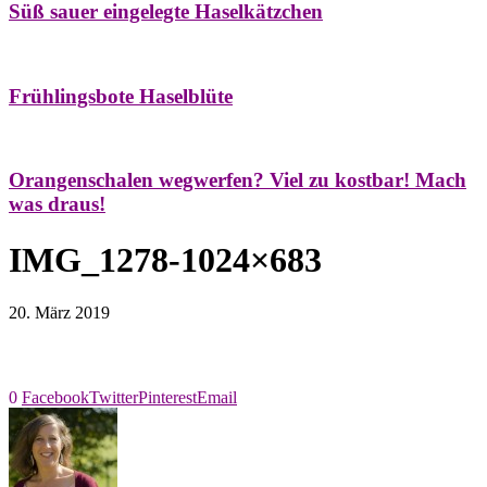
Süß sauer eingelegte Haselkätzchen
Bäume
Frühling
Natur- & Hausapotheke
Naturstreifzüge
Tees
Frühlingsbote Haselblüte
Aroma & Duft
Naturkosmetik
Orangenschalen wegwerfen? Viel zu kostbar! Mach
was draus!
IMG_1278-1024×683
20. März 2019
0
Facebook
Twitter
Pinterest
Email