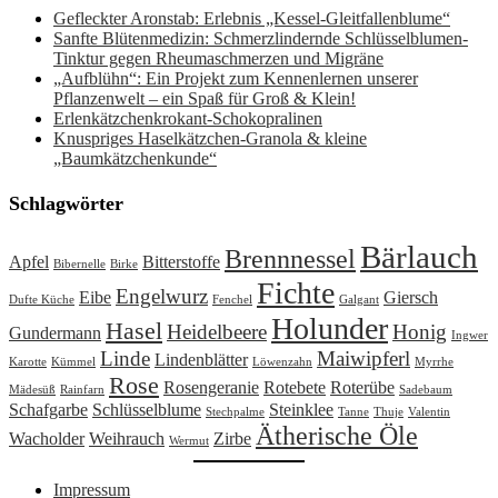
Gefleckter Aronstab: Erlebnis „Kessel-Gleitfallenblume“
Sanfte Blütenmedizin: Schmerzlindernde Schlüsselblumen-
Tinktur gegen Rheumaschmerzen und Migräne
„Aufblühn“: Ein Projekt zum Kennenlernen unserer
Pflanzenwelt – ein Spaß für Groß & Klein!
Erlenkätzchenkrokant-Schokopralinen
Knuspriges Haselkätzchen-Granola & kleine
„Baumkätzchenkunde“
Schlagwörter
Bärlauch
Brennnessel
Apfel
Bitterstoffe
Bibernelle
Birke
Fichte
Engelwurz
Eibe
Giersch
Dufte Küche
Fenchel
Galgant
Holunder
Hasel
Heidelbeere
Honig
Gundermann
Ingwer
Linde
Maiwipferl
Lindenblätter
Karotte
Kümmel
Löwenzahn
Myrrhe
Rose
Rosengeranie
Rotebete
Roterübe
Mädesüß
Rainfarn
Sadebaum
Schafgarbe
Schlüsselblume
Steinklee
Stechpalme
Tanne
Thuje
Valentin
Ätherische Öle
Wacholder
Weihrauch
Zirbe
Wermut
Impressum