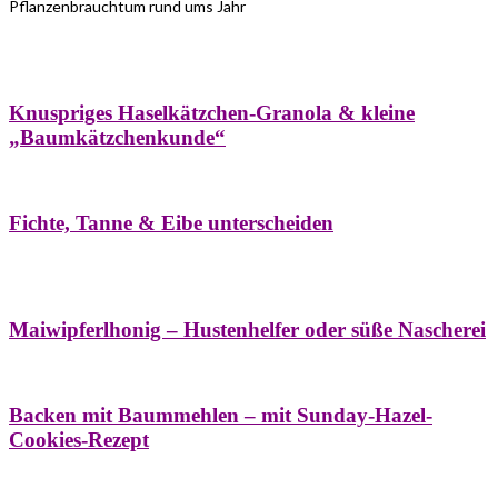
Pflanzenbrauchtum rund ums Jahr
Bäume
Frühling
Wildkräuterküche
Winter
Knuspriges Haselkätzchen-Granola & kleine
„Baumkätzchenkunde“
Bäume
Naturstreifzüge
Pflanzenportrait
Fichte, Tanne & Eibe unterscheiden
Bäume
Frühling
Naschereien
Natur- &
Hausapotheke
Sirupe
Wildkräuterküche
Maiwipferlhonig – Hustenhelfer oder süße Nascherei
Bäume
Frühling
Wildkräuterküche
Backen mit Baummehlen – mit Sunday-Hazel-
Cookies-Rezept
Bäume
Frühling
Heilessige & Essigauszüge
Honig
Natur- &