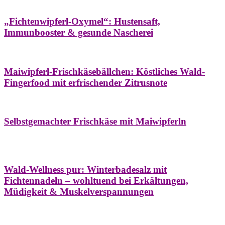
Hausapotheke
Oxymel
Winter
„Fichtenwipferl-Oxymel“: Hustensaft,
Immunbooster & gesunde Nascherei
Aufstriche
Bäume
Frühling
Wildkräuterküche
Maiwipferl-Frischkäsebällchen: Köstliches Wald-
Fingerfood mit erfrischender Zitrusnote
Aufstriche
Bäume
Frühling
Wildkräuterküche
Selbstgemachter Frischkäse mit Maiwipferln
Aroma & Duft
Bäder
Bäume
Natur- &
Hausapotheke
Naturkosmetik
Winter
Wald-Wellness pur: Winterbadesalz mit
Fichtennadeln – wohltuend bei Erkältungen,
Müdigkeit & Muskelverspannungen
Bäume
Beilagen
Konservieren & Würzen
Wildkräuterküche
Winter