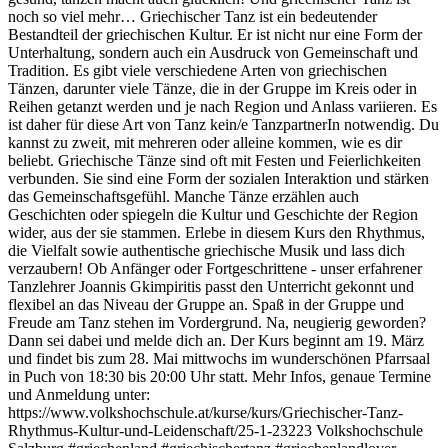
noch so viel mehr… Griechischer Tanz ist ein bedeutender
Bestandteil der griechischen Kultur. Er ist nicht nur eine Form der
Unterhaltung, sondern auch ein Ausdruck von Gemeinschaft und
Tradition. Es gibt viele verschiedene Arten von griechischen
Tänzen, darunter viele Tänze, die in der Gruppe im Kreis oder in
Reihen getanzt werden und je nach Region und Anlass variieren. Es
ist daher für diese Art von Tanz kein/e TanzpartnerIn notwendig. Du
kannst zu zweit, mit mehreren oder alleine kommen, wie es dir
beliebt. Griechische Tänze sind oft mit Festen und Feierlichkeiten
verbunden. Sie sind eine Form der sozialen Interaktion und stärken
das Gemeinschaftsgefühl. Manche Tänze erzählen auch
Geschichten oder spiegeln die Kultur und Geschichte der Region
wider, aus der sie stammen. Erlebe in diesem Kurs den Rhythmus,
die Vielfalt sowie authentische griechische Musik und lass dich
verzaubern! Ob Anfänger oder Fortgeschrittene - unser erfahrener
Tanzlehrer Joannis Gkimpiritis passt den Unterricht gekonnt und
flexibel an das Niveau der Gruppe an. Spaß in der Gruppe und
Freude am Tanz stehen im Vordergrund. Na, neugierig geworden?
Dann sei dabei und melde dich an. Der Kurs beginnt am 19. März
und findet bis zum 28. Mai mittwochs im wunderschönen Pfarrsaal
in Puch von 18:30 bis 20:00 Uhr statt. Mehr Infos, genaue Termine
und Anmeldung unter:
https://www.volkshochschule.at/kurse/kurs/Griechischer-Tanz-
Rhythmus-Kultur-und-Leidenschaft/25-1-23223 Volkshochschule