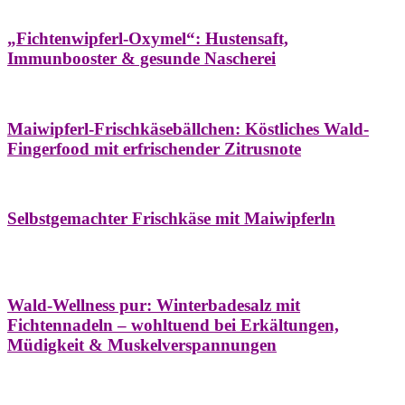
Hausapotheke
Oxymel
Winter
„Fichtenwipferl-Oxymel“: Hustensaft,
Immunbooster & gesunde Nascherei
Aufstriche
Bäume
Frühling
Wildkräuterküche
Maiwipferl-Frischkäsebällchen: Köstliches Wald-
Fingerfood mit erfrischender Zitrusnote
Aufstriche
Bäume
Frühling
Wildkräuterküche
Selbstgemachter Frischkäse mit Maiwipferln
Aroma & Duft
Bäder
Bäume
Natur- &
Hausapotheke
Naturkosmetik
Winter
Wald-Wellness pur: Winterbadesalz mit
Fichtennadeln – wohltuend bei Erkältungen,
Müdigkeit & Muskelverspannungen
Bäume
Beilagen
Konservieren & Würzen
Wildkräuterküche
Winter