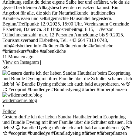
Anleitung stellst du deine eigene Salbe her und erfährst, wie du sie
gezielt bei kleinen Alltagsbeschwerden einsetzen kannst. Ein
Angebot für alle, die sich für Naturheilkunde, traditionelles
Kräuterwissen und selbstgemachte Hausmittel begeistern.
Beginn/Treffpunkt: 12.9.2025, 15:00 Uhr, Vereinsraum Gemeinde
Elsbethen, Dauer ca. 3 h Unkostenbeitrag: € 15,—/Person
Teilnehmeranzahl: max. 12 Personen Anmeldung: bis 9.9.2025,
Tourismusverband Elsbethen, Tel. +43 664 7313 0748,
info@elsbethen.info #kräuter #kräuterkunde #kräuterliebe
#kräuterkurs#salbe #salbenküche
11 Monaten ago
View on Instagram
|
3/9
wildemoehre.blog
•
Follow
Gestern durfte ich der lieben Sandra Hauthaler beim Ecoprinting
und Bundle Dyeing mit ihrer Familie über die Schulter schauen. Ich
lieb‘s! 🤗 Bundle Dyeing möchte ich auch bald ausprobieren. 🌼🌸
🎨 #ecoprint #bundledye #Bundledyeing #färber #färberpflanzen