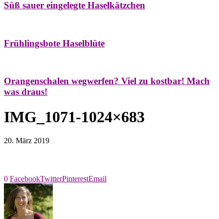
Süß sauer eingelegte Haselkätzchen
Bäume
Frühling
Natur- & Hausapotheke
Naturstreifzüge
Tees
Frühlingsbote Haselblüte
Aroma & Duft
Naturkosmetik
Orangenschalen wegwerfen? Viel zu kostbar! Mach
was draus!
IMG_1071-1024×683
20. März 2019
0
Facebook
Twitter
Pinterest
Email