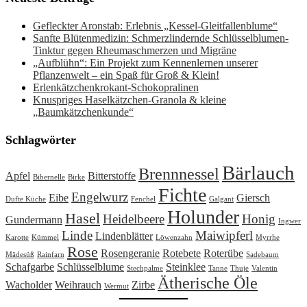
Gefleckter Aronstab: Erlebnis „Kessel-Gleitfallenblume“
Sanfte Blütenmedizin: Schmerzlindernde Schlüsselblumen-
Tinktur gegen Rheumaschmerzen und Migräne
„Aufblühn“: Ein Projekt zum Kennenlernen unserer
Pflanzenwelt – ein Spaß für Groß & Klein!
Erlenkätzchenkrokant-Schokopralinen
Knuspriges Haselkätzchen-Granola & kleine
„Baumkätzchenkunde“
Schlagwörter
Bärlauch
Brennnessel
Apfel
Bitterstoffe
Bibernelle
Birke
Fichte
Engelwurz
Eibe
Giersch
Dufte Küche
Fenchel
Galgant
Holunder
Hasel
Heidelbeere
Honig
Gundermann
Ingwer
Linde
Maiwipferl
Lindenblätter
Karotte
Kümmel
Löwenzahn
Myrrhe
Rose
Rosengeranie
Rotebete
Roterübe
Mädesüß
Rainfarn
Sadebaum
Schafgarbe
Schlüsselblume
Steinklee
Stechpalme
Tanne
Thuje
Valentin
Ätherische Öle
Wacholder
Weihrauch
Zirbe
Wermut