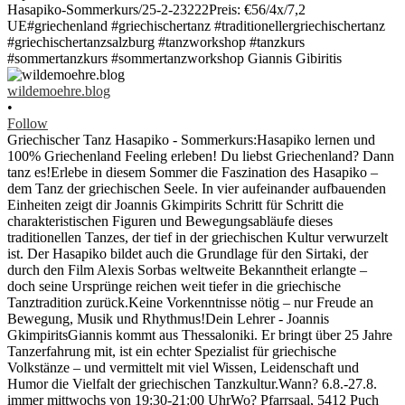
wildemoehre.blog
•
Follow
Griechischer Tanz Hasapiko - Sommerkurs:Hasapiko lernen und
100% Griechenland Feeling erleben! Du liebst Griechenland? Dann
tanz es!Erlebe in diesem Sommer die Faszination des Hasapiko –
dem Tanz der griechischen Seele. In vier aufeinander aufbauenden
Einheiten zeigt dir Joannis Gkimpirits Schritt für Schritt die
charakteristischen Figuren und Bewegungsabläufe dieses
traditionellen Tanzes, der tief in der griechischen Kultur verwurzelt
ist. Der Hasapiko bildet auch die Grundlage für den Sirtaki, der
durch den Film Alexis Sorbas weltweite Bekanntheit erlangte –
doch seine Ursprünge reichen weit tiefer in die griechische
Tanztradition zurück.Keine Vorkenntnisse nötig – nur Freude an
Bewegung, Musik und Rhythmus!Dein Lehrer - Joannis
GkimpiritsGiannis kommt aus Thessaloniki. Er bringt über 25 Jahre
Tanzerfahrung mit, ist ein echter Spezialist für griechische
Volkstänze – und vermittelt mit viel Wissen, Leidenschaft und
Humor die Vielfalt der griechischen Tanzkultur.Wann? 6.8.-27.8.
immer mittwochs von 19:30-21:00 UhrWo? Pfarrsaal, 5412 Puch