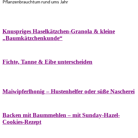
Pflanzenbrauchtum rund ums Jahr
Bäume
Frühling
Wildkräuterküche
Winter
Knuspriges Haselkätzchen-Granola & kleine
„Baumkätzchenkunde“
Bäume
Naturstreifzüge
Pflanzenportrait
Fichte, Tanne & Eibe unterscheiden
Bäume
Frühling
Naschereien
Natur- &
Hausapotheke
Sirupe
Wildkräuterküche
Maiwipferlhonig – Hustenhelfer oder süße Nascherei
Bäume
Frühling
Wildkräuterküche
Backen mit Baummehlen – mit Sunday-Hazel-
Cookies-Rezept
Bäume
Frühling
Heilessige & Essigauszüge
Honig
Natur- &