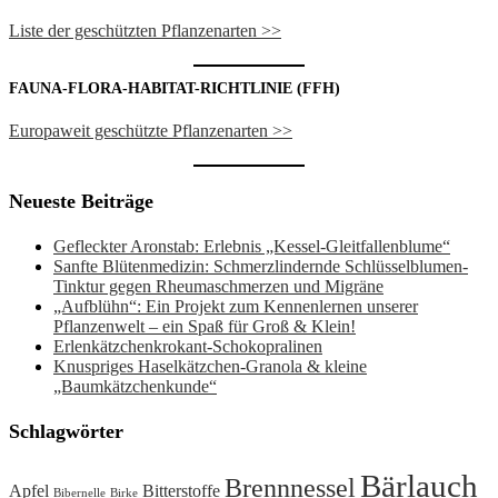
Liste der geschützten Pflanzenarten >>
FAUNA-FLORA-HABITAT-RICHTLINIE (FFH)
Europaweit geschützte Pflanzenarten >>
Neueste Beiträge
Gefleckter Aronstab: Erlebnis „Kessel-Gleitfallenblume“
Sanfte Blütenmedizin: Schmerzlindernde Schlüsselblumen-
Tinktur gegen Rheumaschmerzen und Migräne
„Aufblühn“: Ein Projekt zum Kennenlernen unserer
Pflanzenwelt – ein Spaß für Groß & Klein!
Erlenkätzchenkrokant-Schokopralinen
Knuspriges Haselkätzchen-Granola & kleine
„Baumkätzchenkunde“
Schlagwörter
Bärlauch
Brennnessel
Apfel
Bitterstoffe
Bibernelle
Birke