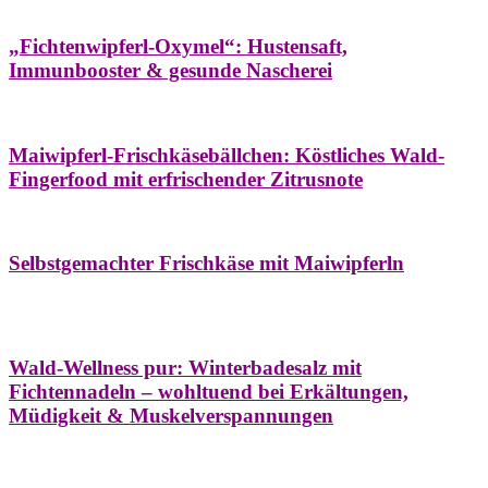
Hausapotheke
Oxymel
Winter
„Fichtenwipferl-Oxymel“: Hustensaft,
Immunbooster & gesunde Nascherei
Aufstriche
Bäume
Frühling
Wildkräuterküche
Maiwipferl-Frischkäsebällchen: Köstliches Wald-
Fingerfood mit erfrischender Zitrusnote
Aufstriche
Bäume
Frühling
Wildkräuterküche
Selbstgemachter Frischkäse mit Maiwipferln
Aroma & Duft
Bäder
Bäume
Natur- &
Hausapotheke
Naturkosmetik
Winter
Wald-Wellness pur: Winterbadesalz mit
Fichtennadeln – wohltuend bei Erkältungen,
Müdigkeit & Muskelverspannungen
Bäume
Beilagen
Konservieren & Würzen
Wildkräuterküche
Winter