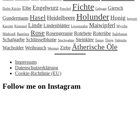
Fichte
Engelwurz
Eibe
Giersch
Dufte Küche
Fenchel
Galgant
Holunder
Hasel
Heidelbeere
Honig
Gundermann
Ingwer
Linde
Maiwipferl
Lindenblätter
Karotte
Kümmel
Löwenzahn
Myrrhe
Rose
Rosengeranie
Rotebete
Roterübe
Mädesüß
Rainfarn
Sadebaum
Schafgarbe
Schlüsselblume
Steinklee
Stechpalme
Tanne
Thuje
Valentin
Ätherische Öle
Wacholder
Weihrauch
Zirbe
Wermut
Impressum
Datenschutzerklärung
Cookie-Richtlinie (EU)
Follow me on Instagram