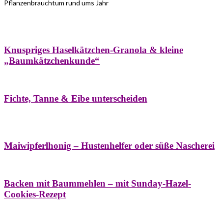
Pflanzenbrauchtum rund ums Jahr
Bäume
Frühling
Wildkräuterküche
Winter
Knuspriges Haselkätzchen-Granola & kleine
„Baumkätzchenkunde“
Bäume
Naturstreifzüge
Pflanzenportrait
Fichte, Tanne & Eibe unterscheiden
Bäume
Frühling
Naschereien
Natur- &
Hausapotheke
Sirupe
Wildkräuterküche
Maiwipferlhonig – Hustenhelfer oder süße Nascherei
Bäume
Frühling
Wildkräuterküche
Backen mit Baummehlen – mit Sunday-Hazel-
Cookies-Rezept
Bäume
Frühling
Heilessige & Essigauszüge
Honig
Natur- &