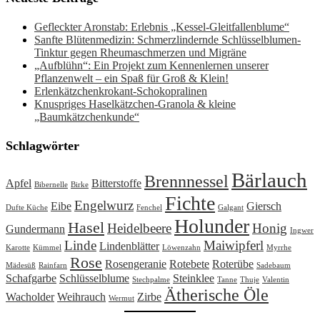
Gefleckter Aronstab: Erlebnis „Kessel-Gleitfallenblume“
Sanfte Blütenmedizin: Schmerzlindernde Schlüsselblumen-
Tinktur gegen Rheumaschmerzen und Migräne
„Aufblühn“: Ein Projekt zum Kennenlernen unserer
Pflanzenwelt – ein Spaß für Groß & Klein!
Erlenkätzchenkrokant-Schokopralinen
Knuspriges Haselkätzchen-Granola & kleine
„Baumkätzchenkunde“
Schlagwörter
Bärlauch
Brennnessel
Apfel
Bitterstoffe
Bibernelle
Birke
Fichte
Engelwurz
Eibe
Giersch
Dufte Küche
Fenchel
Galgant
Holunder
Hasel
Heidelbeere
Honig
Gundermann
Ingwer
Linde
Maiwipferl
Lindenblätter
Karotte
Kümmel
Löwenzahn
Myrrhe
Rose
Rosengeranie
Rotebete
Roterübe
Mädesüß
Rainfarn
Sadebaum
Schafgarbe
Schlüsselblume
Steinklee
Stechpalme
Tanne
Thuje
Valentin
Ätherische Öle
Wacholder
Weihrauch
Zirbe
Wermut