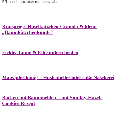
Pflanzenbrauchtum rund ums Jahr
Bäume
Frühling
Wildkräuterküche
Winter
Knuspriges Haselkätzchen-Granola & kleine
„Baumkätzchenkunde“
Bäume
Naturstreifzüge
Pflanzenportrait
Fichte, Tanne & Eibe unterscheiden
Bäume
Frühling
Naschereien
Natur- &
Hausapotheke
Sirupe
Wildkräuterküche
Maiwipferlhonig – Hustenhelfer oder süße Nascherei
Bäume
Frühling
Wildkräuterküche
Backen mit Baummehlen – mit Sunday-Hazel-
Cookies-Rezept
Bäume
Frühling
Heilessige & Essigauszüge
Honig
Natur- &