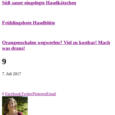
Süß sauer eingelegte Haselkätzchen
Bäume
Frühling
Natur- & Hausapotheke
Naturstreifzüge
Tees
Frühlingsbote Haselblüte
Aroma & Duft
Naturkosmetik
Orangenschalen wegwerfen? Viel zu kostbar! Mach
was draus!
9
7. Juli 2017
0
Facebook
Twitter
Pinterest
Email