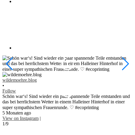
w
•
wildemoehre.blog
F
•
#
Follow
#
Schön war‘s! Sind wieder ein paar spannende Teile entstanden und
1
das bei herrlichstem Wetter in einem Halleiner Hinterhof in einer
V
super sympathischen Frauenrunde. ♡ #ecoprinting
2
5 Monaten ago
View on Instagram
|
1/9