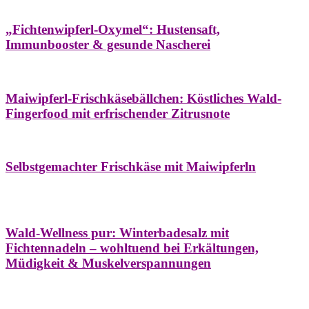
Hausapotheke
Oxymel
Winter
„Fichtenwipferl-Oxymel“: Hustensaft,
Immunbooster & gesunde Nascherei
Aufstriche
Bäume
Frühling
Wildkräuterküche
Maiwipferl-Frischkäsebällchen: Köstliches Wald-
Fingerfood mit erfrischender Zitrusnote
Aufstriche
Bäume
Frühling
Wildkräuterküche
Selbstgemachter Frischkäse mit Maiwipferln
Aroma & Duft
Bäder
Bäume
Natur- &
Hausapotheke
Naturkosmetik
Winter
Wald-Wellness pur: Winterbadesalz mit
Fichtennadeln – wohltuend bei Erkältungen,
Müdigkeit & Muskelverspannungen
Bäume
Beilagen
Konservieren & Würzen
Wildkräuterküche
Winter