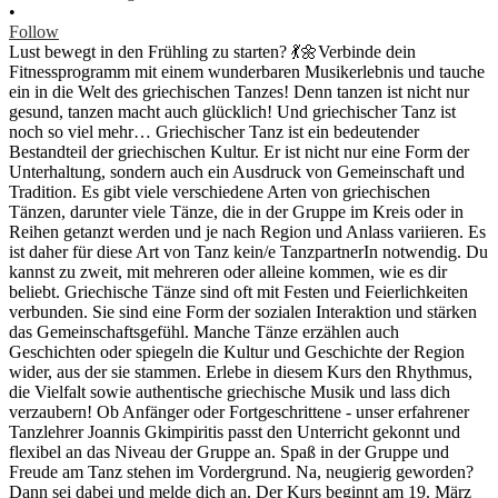
•
Follow
Lust bewegt in den Frühling zu starten? 💃🌼Verbinde dein
Fitnessprogramm mit einem wunderbaren Musikerlebnis und tauche
ein in die Welt des griechischen Tanzes! Denn tanzen ist nicht nur
gesund, tanzen macht auch glücklich! Und griechischer Tanz ist
noch so viel mehr… Griechischer Tanz ist ein bedeutender
Bestandteil der griechischen Kultur. Er ist nicht nur eine Form der
Unterhaltung, sondern auch ein Ausdruck von Gemeinschaft und
Tradition. Es gibt viele verschiedene Arten von griechischen
Tänzen, darunter viele Tänze, die in der Gruppe im Kreis oder in
Reihen getanzt werden und je nach Region und Anlass variieren. Es
ist daher für diese Art von Tanz kein/e TanzpartnerIn notwendig. Du
kannst zu zweit, mit mehreren oder alleine kommen, wie es dir
beliebt. Griechische Tänze sind oft mit Festen und Feierlichkeiten
verbunden. Sie sind eine Form der sozialen Interaktion und stärken
das Gemeinschaftsgefühl. Manche Tänze erzählen auch
Geschichten oder spiegeln die Kultur und Geschichte der Region
wider, aus der sie stammen. Erlebe in diesem Kurs den Rhythmus,
die Vielfalt sowie authentische griechische Musik und lass dich
verzaubern! Ob Anfänger oder Fortgeschrittene - unser erfahrener
Tanzlehrer Joannis Gkimpiritis passt den Unterricht gekonnt und
flexibel an das Niveau der Gruppe an. Spaß in der Gruppe und
Freude am Tanz stehen im Vordergrund. Na, neugierig geworden?
Dann sei dabei und melde dich an. Der Kurs beginnt am 19. März