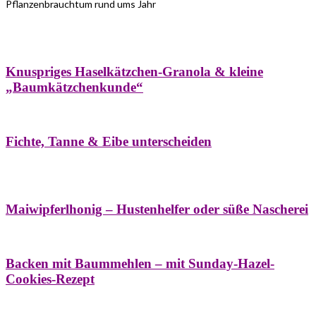
Pflanzenbrauchtum rund ums Jahr
Bäume
Frühling
Wildkräuterküche
Winter
Knuspriges Haselkätzchen-Granola & kleine
„Baumkätzchenkunde“
Bäume
Naturstreifzüge
Pflanzenportrait
Fichte, Tanne & Eibe unterscheiden
Bäume
Frühling
Naschereien
Natur- &
Hausapotheke
Sirupe
Wildkräuterküche
Maiwipferlhonig – Hustenhelfer oder süße Nascherei
Bäume
Frühling
Wildkräuterküche
Backen mit Baummehlen – mit Sunday-Hazel-
Cookies-Rezept
Bäume
Frühling
Heilessige & Essigauszüge
Honig
Natur- &