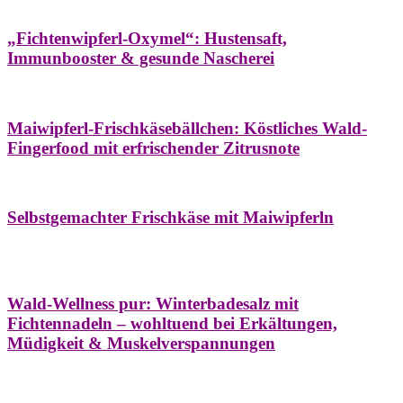
Hausapotheke
Oxymel
Winter
„Fichtenwipferl-Oxymel“: Hustensaft,
Immunbooster & gesunde Nascherei
Aufstriche
Bäume
Frühling
Wildkräuterküche
Maiwipferl-Frischkäsebällchen: Köstliches Wald-
Fingerfood mit erfrischender Zitrusnote
Aufstriche
Bäume
Frühling
Wildkräuterküche
Selbstgemachter Frischkäse mit Maiwipferln
Aroma & Duft
Bäder
Bäume
Natur- &
Hausapotheke
Naturkosmetik
Winter
Wald-Wellness pur: Winterbadesalz mit
Fichtennadeln – wohltuend bei Erkältungen,
Müdigkeit & Muskelverspannungen
Bäume
Beilagen
Konservieren & Würzen
Wildkräuterküche
Winter