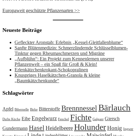
Europaweit geschützte Pflanzenarten >>
Neueste Beiträge
Gefleckter Aronstab: Erlebnis „Kessel-Gleitfallenblume“
Sanfte Blütenmedizin: Schmerzlindernde Schlüsselblumen-
Tinktur gegen Rheumaschmerzen und Migräne
„Aufblühn“: Ein Projekt zum Kennenlernen unserer
Pflanzenwelt – ein Spaß für Groß & Klein!
Erlenkätzchenkrokant-Schokopralinen
Knuspriges Haselkätzchen-Granola & kleine
„Baumkätzchenkunde“
Schlagwörter
Bärlauch
Brennnessel
Apfel
Bitterstoffe
Bibernelle
Birke
Fichte
Engelwurz
Eibe
Giersch
Dufte Küche
Fenchel
Galgant
Holunder
Hasel
Heidelbeere
Honig
Gundermann
Ingwer
Linde
Maiwipferl
Lindenblätter