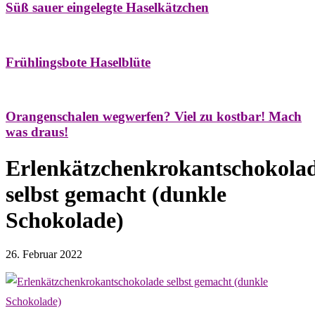
Süß sauer eingelegte Haselkätzchen
Bäume
Frühling
Natur- & Hausapotheke
Naturstreifzüge
Tees
Frühlingsbote Haselblüte
Aroma & Duft
Naturkosmetik
Orangenschalen wegwerfen? Viel zu kostbar! Mach
was draus!
Erlenkätzchenkrokantschokola
selbst gemacht (dunkle
Schokolade)
26. Februar 2022