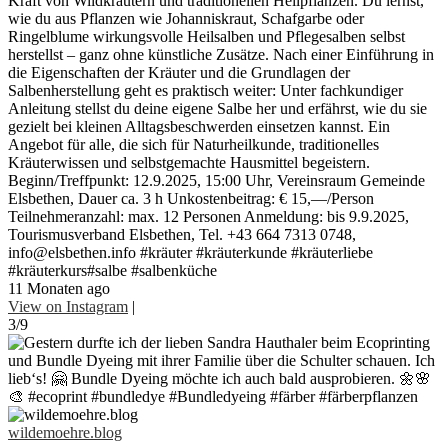
Kraft von Wildkräutern und traditionellen Heilpflanzen. Du lernst,
wie du aus Pflanzen wie Johanniskraut, Schafgarbe oder
Ringelblume wirkungsvolle Heilsalben und Pflegesalben selbst
herstellst – ganz ohne künstliche Zusätze. Nach einer Einführung in
die Eigenschaften der Kräuter und die Grundlagen der
Salbenherstellung geht es praktisch weiter: Unter fachkundiger
Anleitung stellst du deine eigene Salbe her und erfährst, wie du sie
gezielt bei kleinen Alltagsbeschwerden einsetzen kannst. Ein
Angebot für alle, die sich für Naturheilkunde, traditionelles
Kräuterwissen und selbstgemachte Hausmittel begeistern.
Beginn/Treffpunkt: 12.9.2025, 15:00 Uhr, Vereinsraum Gemeinde
Elsbethen, Dauer ca. 3 h Unkostenbeitrag: € 15,—/Person
Teilnehmeranzahl: max. 12 Personen Anmeldung: bis 9.9.2025,
Tourismusverband Elsbethen, Tel. +43 664 7313 0748,
info@elsbethen.info #kräuter #kräuterkunde #kräuterliebe
#kräuterkurs#salbe #salbenküche
11 Monaten ago
View on Instagram
|
3/9
wildemoehre.blog