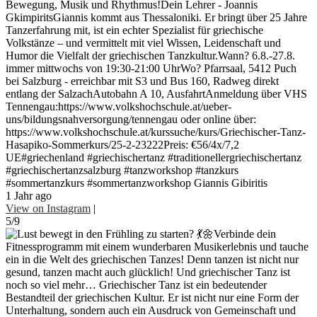
Bewegung, Musik und Rhythmus!Dein Lehrer - Joannis
GkimpiritsGiannis kommt aus Thessaloniki. Er bringt über 25 Jahre
Tanzerfahrung mit, ist ein echter Spezialist für griechische
Volkstänze – und vermittelt mit viel Wissen, Leidenschaft und
Humor die Vielfalt der griechischen Tanzkultur.Wann? 6.8.-27.8.
immer mittwochs von 19:30-21:00 UhrWo? Pfarrsaal, 5412 Puch
bei Salzburg - erreichbar mit S3 und Bus 160, Radweg direkt
entlang der SalzachAutobahn A 10, AusfahrtAnmeldung über VHS
Tennengau:https://www.volkshochschule.at/ueber-
uns/bildungsnahversorgung/tennengau oder online über:
https://www.volkshochschule.at/kurssuche/kurs/Griechischer-Tanz-
Hasapiko-Sommerkurs/25-2-23222Preis: €56/4x/7,2
UE#griechenland #griechischertanz #traditionellergriechischertanz
#griechischertanzsalzburg #tanzworkshop #tanzkurs
#sommertanzkurs #sommertanzworkshop Giannis Gibiritis
1 Jahr ago
View on Instagram
|
5/9