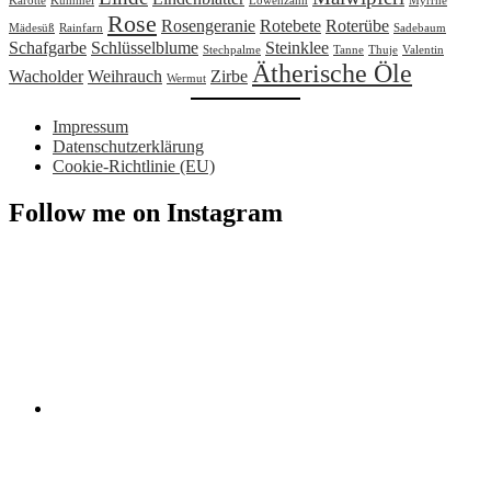
Karotte
Kümmel
Löwenzahn
Myrrhe
Rose
Rosengeranie
Rotebete
Roterübe
Mädesüß
Rainfarn
Sadebaum
Schafgarbe
Schlüsselblume
Steinklee
Stechpalme
Tanne
Thuje
Valentin
Ätherische Öle
Wacholder
Weihrauch
Zirbe
Wermut
Impressum
Datenschutzerklärung
Cookie-Richtlinie (EU)
Follow me on Instagram