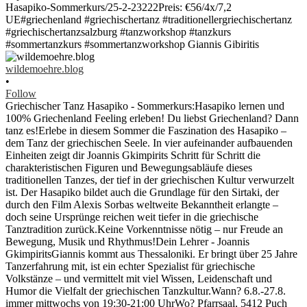
wildemoehre.blog
•
Follow
Griechischer Tanz Hasapiko - Sommerkurs:Hasapiko lernen und
100% Griechenland Feeling erleben! Du liebst Griechenland? Dann
tanz es!Erlebe in diesem Sommer die Faszination des Hasapiko –
dem Tanz der griechischen Seele. In vier aufeinander aufbauenden
Einheiten zeigt dir Joannis Gkimpirits Schritt für Schritt die
charakteristischen Figuren und Bewegungsabläufe dieses
traditionellen Tanzes, der tief in der griechischen Kultur verwurzelt
ist. Der Hasapiko bildet auch die Grundlage für den Sirtaki, der
durch den Film Alexis Sorbas weltweite Bekanntheit erlangte –
doch seine Ursprünge reichen weit tiefer in die griechische
Tanztradition zurück.Keine Vorkenntnisse nötig – nur Freude an
Bewegung, Musik und Rhythmus!Dein Lehrer - Joannis
GkimpiritsGiannis kommt aus Thessaloniki. Er bringt über 25 Jahre
Tanzerfahrung mit, ist ein echter Spezialist für griechische
Volkstänze – und vermittelt mit viel Wissen, Leidenschaft und
Humor die Vielfalt der griechischen Tanzkultur.Wann? 6.8.-27.8.
immer mittwochs von 19:30-21:00 UhrWo? Pfarrsaal, 5412 Puch