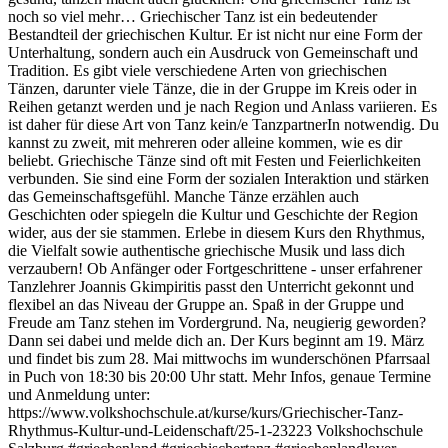
noch so viel mehr… Griechischer Tanz ist ein bedeutender
Bestandteil der griechischen Kultur. Er ist nicht nur eine Form der
Unterhaltung, sondern auch ein Ausdruck von Gemeinschaft und
Tradition. Es gibt viele verschiedene Arten von griechischen
Tänzen, darunter viele Tänze, die in der Gruppe im Kreis oder in
Reihen getanzt werden und je nach Region und Anlass variieren. Es
ist daher für diese Art von Tanz kein/e TanzpartnerIn notwendig. Du
kannst zu zweit, mit mehreren oder alleine kommen, wie es dir
beliebt. Griechische Tänze sind oft mit Festen und Feierlichkeiten
verbunden. Sie sind eine Form der sozialen Interaktion und stärken
das Gemeinschaftsgefühl. Manche Tänze erzählen auch
Geschichten oder spiegeln die Kultur und Geschichte der Region
wider, aus der sie stammen. Erlebe in diesem Kurs den Rhythmus,
die Vielfalt sowie authentische griechische Musik und lass dich
verzaubern! Ob Anfänger oder Fortgeschrittene - unser erfahrener
Tanzlehrer Joannis Gkimpiritis passt den Unterricht gekonnt und
flexibel an das Niveau der Gruppe an. Spaß in der Gruppe und
Freude am Tanz stehen im Vordergrund. Na, neugierig geworden?
Dann sei dabei und melde dich an. Der Kurs beginnt am 19. März
und findet bis zum 28. Mai mittwochs im wunderschönen Pfarrsaal
in Puch von 18:30 bis 20:00 Uhr statt. Mehr Infos, genaue Termine
und Anmeldung unter:
https://www.volkshochschule.at/kurse/kurs/Griechischer-Tanz-
Rhythmus-Kultur-und-Leidenschaft/25-1-23223 Volkshochschule