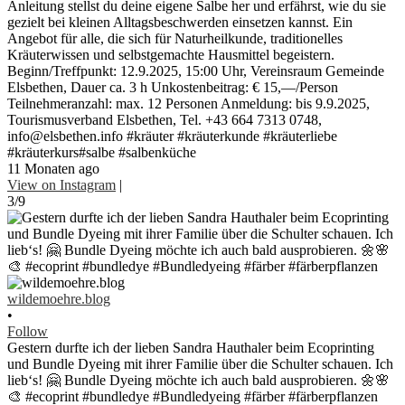
Anleitung stellst du deine eigene Salbe her und erfährst, wie du sie
gezielt bei kleinen Alltagsbeschwerden einsetzen kannst. Ein
Angebot für alle, die sich für Naturheilkunde, traditionelles
Kräuterwissen und selbstgemachte Hausmittel begeistern.
Beginn/Treffpunkt: 12.9.2025, 15:00 Uhr, Vereinsraum Gemeinde
Elsbethen, Dauer ca. 3 h Unkostenbeitrag: € 15,—/Person
Teilnehmeranzahl: max. 12 Personen Anmeldung: bis 9.9.2025,
Tourismusverband Elsbethen, Tel. +43 664 7313 0748,
info@elsbethen.info #kräuter #kräuterkunde #kräuterliebe
#kräuterkurs#salbe #salbenküche
11 Monaten ago
View on Instagram
|
3/9
wildemoehre.blog
•
Follow
Gestern durfte ich der lieben Sandra Hauthaler beim Ecoprinting
und Bundle Dyeing mit ihrer Familie über die Schulter schauen. Ich
lieb‘s! 🤗 Bundle Dyeing möchte ich auch bald ausprobieren. 🌼🌸
🎨 #ecoprint #bundledye #Bundledyeing #färber #färberpflanzen