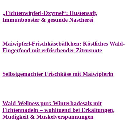
Hausapotheke
Oxymel
Winter
„Fichtenwipferl-Oxymel“: Hustensaft,
Immunbooster & gesunde Nascherei
Aufstriche
Bäume
Frühling
Wildkräuterküche
Maiwipferl-Frischkäsebällchen: Köstliches Wald-
Fingerfood mit erfrischender Zitrusnote
Aufstriche
Bäume
Frühling
Wildkräuterküche
Selbstgemachter Frischkäse mit Maiwipferln
Aroma & Duft
Bäder
Bäume
Natur- &
Hausapotheke
Naturkosmetik
Winter
Wald-Wellness pur: Winterbadesalz mit
Fichtennadeln – wohltuend bei Erkältungen,
Müdigkeit & Muskelverspannungen
Bäume
Beilagen
Konservieren & Würzen
Wildkräuterküche
Winter