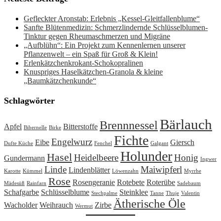
Gefleckter Aronstab: Erlebnis „Kessel-Gleitfallenblume“
Sanfte Blütenmedizin: Schmerzlindernde Schlüsselblumen-
Tinktur gegen Rheumaschmerzen und Migräne
„Aufblühn“: Ein Projekt zum Kennenlernen unserer
Pflanzenwelt – ein Spaß für Groß & Klein!
Erlenkätzchenkrokant-Schokopralinen
Knuspriges Haselkätzchen-Granola & kleine
„Baumkätzchenkunde“
Schlagwörter
Bärlauch
Brennnessel
Apfel
Bitterstoffe
Bibernelle
Birke
Fichte
Engelwurz
Eibe
Giersch
Dufte Küche
Fenchel
Galgant
Holunder
Hasel
Heidelbeere
Honig
Gundermann
Ingwer
Linde
Maiwipferl
Lindenblätter
Karotte
Kümmel
Löwenzahn
Myrrhe
Rose
Rosengeranie
Rotebete
Roterübe
Mädesüß
Rainfarn
Sadebaum
Schafgarbe
Schlüsselblume
Steinklee
Stechpalme
Tanne
Thuje
Valentin
Ätherische Öle
Wacholder
Weihrauch
Zirbe
Wermut