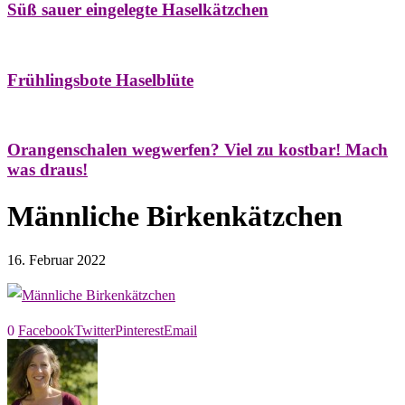
Süß sauer eingelegte Haselkätzchen
Bäume
Frühling
Natur- & Hausapotheke
Naturstreifzüge
Tees
Frühlingsbote Haselblüte
Aroma & Duft
Naturkosmetik
Orangenschalen wegwerfen? Viel zu kostbar! Mach
was draus!
Männliche Birkenkätzchen
16. Februar 2022
0
Facebook
Twitter
Pinterest
Email