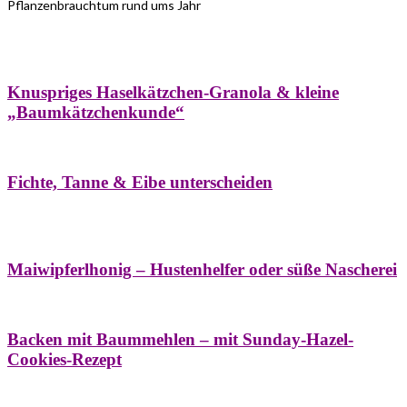
Pflanzenbrauchtum rund ums Jahr
Bäume
Frühling
Wildkräuterküche
Winter
Knuspriges Haselkätzchen-Granola & kleine
„Baumkätzchenkunde“
Bäume
Naturstreifzüge
Pflanzenportrait
Fichte, Tanne & Eibe unterscheiden
Bäume
Frühling
Naschereien
Natur- &
Hausapotheke
Sirupe
Wildkräuterküche
Maiwipferlhonig – Hustenhelfer oder süße Nascherei
Bäume
Frühling
Wildkräuterküche
Backen mit Baummehlen – mit Sunday-Hazel-
Cookies-Rezept
Bäume
Frühling
Heilessige & Essigauszüge
Honig
Natur- &