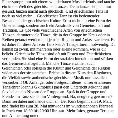
Fitnessprogramm mit einem wunderbaren Musikerlebnis und tauche
ein in die Welt des griechischen Tanzes! Denn tanzen ist nicht nur
gesund, tanzen macht auch glücklich! Und griechischer Tanz ist
noch so viel mehr… Griechischer Tanz ist ein bedeutender
Bestandteil der griechischen Kultur. Er ist nicht nur eine Form der
Unterhaltung, sondern auch ein Ausdruck von Gemeinschaft und
Tradition. Es gibt viele verschiedene Arten von griechischen
Tänzen, darunter viele Tänze, die in der Gruppe im Kreis oder in
Reihen getanzt werden und je nach Region und Anlass variieren. Es
ist daher für diese Art von Tanz kein/e TanzpartnerIn notwendig. Du
kannst zu zweit, mit mehreren oder alleine kommen, wie es dir
beliebt. Griechische Tänze sind oft mit Festen und Feierlichkeiten
verbunden. Sie sind eine Form der sozialen Interaktion und stärken
das Gemeinschaftsgefühl. Manche Tänze erzählen auch
Geschichten oder spiegeln die Kultur und Geschichte der Region
wider, aus der sie stammen. Erlebe in diesem Kurs den Rhythmus,
die Vielfalt sowie authentische griechische Musik und lass dich
verzaubern! Ob Anfänger oder Fortgeschrittene - unser erfahrener
Tanzlehrer Joannis Gkimpiritis passt den Unterricht gekonnt und
flexibel an das Niveau der Gruppe an. Spaß in der Gruppe und
Freude am Tanz stehen im Vordergrund. Na, neugierig geworden?
Dann sei dabei und melde dich an. Der Kurs beginnt am 19. März
und findet bis zum 28. Mai mittwochs im wunderschönen Pfarrsaal
in Puch von 18:30 bis 20:00 Uhr statt. Mehr Infos, genaue Termine
und Anmeldung unter: