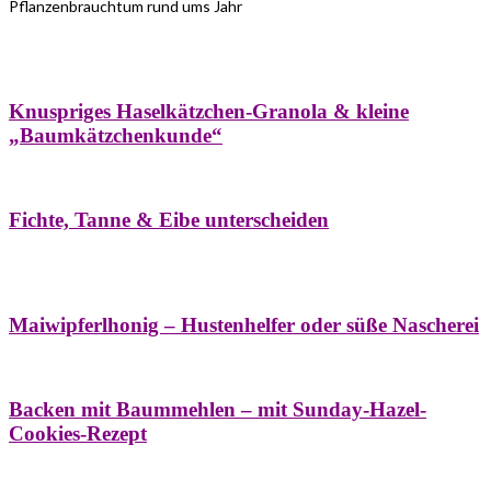
Pflanzenbrauchtum rund ums Jahr
Bäume
Frühling
Wildkräuterküche
Winter
Knuspriges Haselkätzchen-Granola & kleine
„Baumkätzchenkunde“
Bäume
Naturstreifzüge
Pflanzenportrait
Fichte, Tanne & Eibe unterscheiden
Bäume
Frühling
Naschereien
Natur- &
Hausapotheke
Sirupe
Wildkräuterküche
Maiwipferlhonig – Hustenhelfer oder süße Nascherei
Bäume
Frühling
Wildkräuterküche
Backen mit Baummehlen – mit Sunday-Hazel-
Cookies-Rezept
Bäume
Frühling
Heilessige & Essigauszüge
Honig
Natur- &