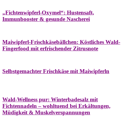
Hausapotheke
Oxymel
Winter
„Fichtenwipferl-Oxymel“: Hustensaft,
Immunbooster & gesunde Nascherei
Aufstriche
Bäume
Frühling
Wildkräuterküche
Maiwipferl-Frischkäsebällchen: Köstliches Wald-
Fingerfood mit erfrischender Zitrusnote
Aufstriche
Bäume
Frühling
Wildkräuterküche
Selbstgemachter Frischkäse mit Maiwipferln
Aroma & Duft
Bäder
Bäume
Natur- &
Hausapotheke
Naturkosmetik
Winter
Wald-Wellness pur: Winterbadesalz mit
Fichtennadeln – wohltuend bei Erkältungen,
Müdigkeit & Muskelverspannungen
Bäume
Beilagen
Konservieren & Würzen
Wildkräuterküche
Winter