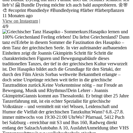
lieb‘s! 🤗 Bundle Dyeing möchte ich auch bald ausprobieren. 🌼🌸
🎨 #ecoprint #bundledye #Bundledyeing #färber #färberpflanzen
11 Monaten ago
View on Instagram
|
4/9