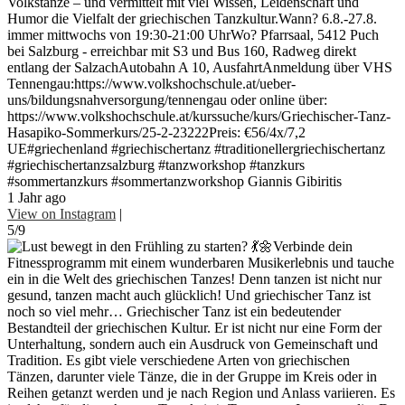
Volkstänze – und vermittelt mit viel Wissen, Leidenschaft und
Humor die Vielfalt der griechischen Tanzkultur.Wann? 6.8.-27.8.
immer mittwochs von 19:30-21:00 UhrWo? Pfarrsaal, 5412 Puch
bei Salzburg - erreichbar mit S3 und Bus 160, Radweg direkt
entlang der SalzachAutobahn A 10, AusfahrtAnmeldung über VHS
Tennengau:https://www.volkshochschule.at/ueber-
uns/bildungsnahversorgung/tennengau oder online über:
https://www.volkshochschule.at/kurssuche/kurs/Griechischer-Tanz-
Hasapiko-Sommerkurs/25-2-23222Preis: €56/4x/7,2
UE#griechenland #griechischertanz #traditionellergriechischertanz
#griechischertanzsalzburg #tanzworkshop #tanzkurs
#sommertanzkurs #sommertanzworkshop Giannis Gibiritis
1 Jahr ago
View on Instagram
|
5/9