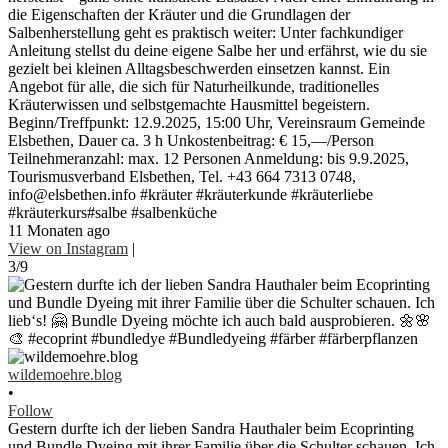
die Eigenschaften der Kräuter und die Grundlagen der
Salbenherstellung geht es praktisch weiter: Unter fachkundiger
Anleitung stellst du deine eigene Salbe her und erfährst, wie du sie
gezielt bei kleinen Alltagsbeschwerden einsetzen kannst. Ein
Angebot für alle, die sich für Naturheilkunde, traditionelles
Kräuterwissen und selbstgemachte Hausmittel begeistern.
Beginn/Treffpunkt: 12.9.2025, 15:00 Uhr, Vereinsraum Gemeinde
Elsbethen, Dauer ca. 3 h Unkostenbeitrag: € 15,—/Person
Teilnehmeranzahl: max. 12 Personen Anmeldung: bis 9.9.2025,
Tourismusverband Elsbethen, Tel. +43 664 7313 0748,
info@elsbethen.info #kräuter #kräuterkunde #kräuterliebe
#kräuterkurs#salbe #salbenküche
11 Monaten ago
View on Instagram
|
3/9
wildemoehre.blog
•
Follow
Gestern durfte ich der lieben Sandra Hauthaler beim Ecoprinting
und Bundle Dyeing mit ihrer Familie über die Schulter schauen. Ich