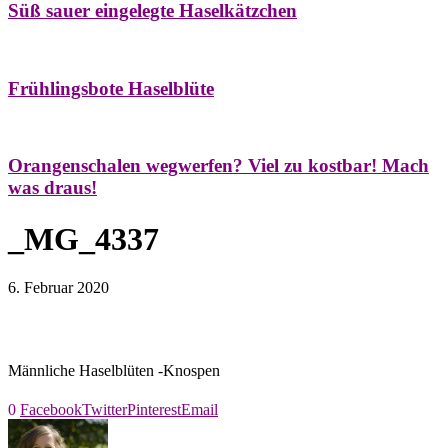
Süß sauer eingelegte Haselkätzchen
Bäume
Frühling
Natur- & Hausapotheke
Naturstreifzüge
Tees
Frühlingsbote Haselblüte
Aroma & Duft
Naturkosmetik
Orangenschalen wegwerfen? Viel zu kostbar! Mach
was draus!
_MG_4337
6. Februar 2020
Männliche Haselblüten -Knospen
0
Facebook
Twitter
Pinterest
Email