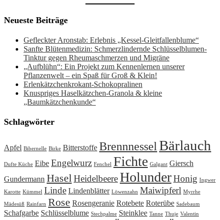
Neueste Beiträge
Gefleckter Aronstab: Erlebnis „Kessel-Gleitfallenblume“
Sanfte Blütenmedizin: Schmerzlindernde Schlüsselblumen-
Tinktur gegen Rheumaschmerzen und Migräne
„Aufblühn“: Ein Projekt zum Kennenlernen unserer
Pflanzenwelt – ein Spaß für Groß & Klein!
Erlenkätzchenkrokant-Schokopralinen
Knuspriges Haselkätzchen-Granola & kleine
„Baumkätzchenkunde“
Schlagwörter
Bärlauch
Brennnessel
Apfel
Bitterstoffe
Bibernelle
Birke
Fichte
Engelwurz
Eibe
Giersch
Dufte Küche
Fenchel
Galgant
Holunder
Hasel
Heidelbeere
Honig
Gundermann
Ingwer
Linde
Maiwipferl
Lindenblätter
Karotte
Kümmel
Löwenzahn
Myrrhe
Rose
Rosengeranie
Rotebete
Roterübe
Mädesüß
Rainfarn
Sadebaum
Schafgarbe
Schlüsselblume
Steinklee
Stechpalme
Tanne
Thuje
Valentin