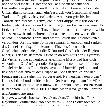
noch so viel mehr… Griechischer Tanz ist ein bedeutender
Bestandteil der griechischen Kultur. Er ist nicht nur eine Form der
Unterhaltung, sondern auch ein Ausdruck von Gemeinschaft und
Tradition. Es gibt viele verschiedene Arten von griechischen
Tänzen, darunter viele Tänze, die in der Gruppe im Kreis oder in
Reihen getanzt werden und je nach Region und Anlass variieren. Es
ist daher für diese Art von Tanz kein/e TanzpartnerIn notwendig. Du
kannst zu zweit, mit mehreren oder alleine kommen, wie es dir
beliebt. Griechische Tänze sind oft mit Festen und Feierlichkeiten
verbunden. Sie sind eine Form der sozialen Interaktion und stärken
das Gemeinschaftsgefühl. Manche Tänze erzählen auch
Geschichten oder spiegeln die Kultur und Geschichte der Region
wider, aus der sie stammen. Erlebe in diesem Kurs den Rhythmus,
die Vielfalt sowie authentische griechische Musik und lass dich
verzaubern! Ob Anfänger oder Fortgeschrittene - unser erfahrener
Tanzlehrer Joannis Gkimpiritis passt den Unterricht gekonnt und
flexibel an das Niveau der Gruppe an. Spaß in der Gruppe und
Freude am Tanz stehen im Vordergrund. Na, neugierig geworden?
Dann sei dabei und melde dich an. Der Kurs beginnt am 19. März
und findet bis zum 28. Mai mittwochs im wunderschönen Pfarrsaal
in Puch von 18:30 bis 20:00 Uhr statt. Mehr Infos, genaue Termine
und Anmeldung unter:
https://www.volkshochschule.at/kurse/kurs/Griechischer-Tanz-
Rhythmus-Kultur-und-Leidenschaft/25-1-23223 Volkshochschule