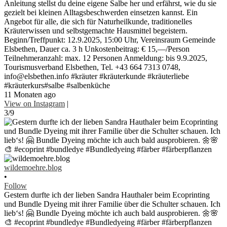
Anleitung stellst du deine eigene Salbe her und erfährst, wie du sie
gezielt bei kleinen Alltagsbeschwerden einsetzen kannst. Ein
Angebot für alle, die sich für Naturheilkunde, traditionelles
Kräuterwissen und selbstgemachte Hausmittel begeistern.
Beginn/Treffpunkt: 12.9.2025, 15:00 Uhr, Vereinsraum Gemeinde
Elsbethen, Dauer ca. 3 h Unkostenbeitrag: € 15,—/Person
Teilnehmeranzahl: max. 12 Personen Anmeldung: bis 9.9.2025,
Tourismusverband Elsbethen, Tel. +43 664 7313 0748,
info@elsbethen.info #kräuter #kräuterkunde #kräuterliebe
#kräuterkurs#salbe #salbenküche
11 Monaten ago
View on Instagram
|
3/9
wildemoehre.blog
•
Follow
Gestern durfte ich der lieben Sandra Hauthaler beim Ecoprinting
und Bundle Dyeing mit ihrer Familie über die Schulter schauen. Ich
lieb‘s! 🤗 Bundle Dyeing möchte ich auch bald ausprobieren. 🌼🌸
🎨 #ecoprint #bundledye #Bundledyeing #färber #färberpflanzen