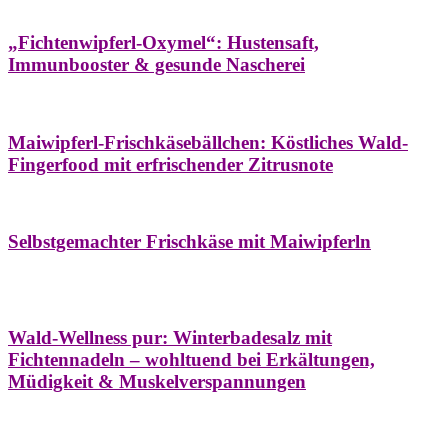
Hausapotheke
Oxymel
Winter
„Fichtenwipferl-Oxymel“: Hustensaft,
Immunbooster & gesunde Nascherei
Aufstriche
Bäume
Frühling
Wildkräuterküche
Maiwipferl-Frischkäsebällchen: Köstliches Wald-
Fingerfood mit erfrischender Zitrusnote
Aufstriche
Bäume
Frühling
Wildkräuterküche
Selbstgemachter Frischkäse mit Maiwipferln
Aroma & Duft
Bäder
Bäume
Natur- &
Hausapotheke
Naturkosmetik
Winter
Wald-Wellness pur: Winterbadesalz mit
Fichtennadeln – wohltuend bei Erkältungen,
Müdigkeit & Muskelverspannungen
Bäume
Beilagen
Konservieren & Würzen
Wildkräuterküche
Winter