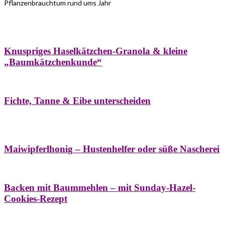
Pflanzenbrauchtum rund ums Jahr
Bäume
Frühling
Wildkräuterküche
Winter
Knuspriges Haselkätzchen-Granola & kleine
„Baumkätzchenkunde“
Bäume
Naturstreifzüge
Pflanzenportrait
Fichte, Tanne & Eibe unterscheiden
Bäume
Frühling
Naschereien
Natur- &
Hausapotheke
Sirupe
Wildkräuterküche
Maiwipferlhonig – Hustenhelfer oder süße Nascherei
Bäume
Frühling
Wildkräuterküche
Backen mit Baummehlen – mit Sunday-Hazel-
Cookies-Rezept
Bäume
Frühling
Heilessige & Essigauszüge
Honig
Natur- &