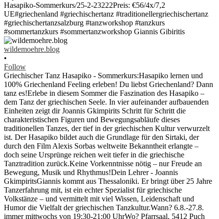
wildemoehre.blog
•
Follow
Griechischer Tanz Hasapiko - Sommerkurs:Hasapiko lernen und
100% Griechenland Feeling erleben! Du liebst Griechenland? Dann
tanz es!Erlebe in diesem Sommer die Faszination des Hasapiko –
dem Tanz der griechischen Seele. In vier aufeinander aufbauenden
Einheiten zeigt dir Joannis Gkimpirits Schritt für Schritt die
charakteristischen Figuren und Bewegungsabläufe dieses
traditionellen Tanzes, der tief in der griechischen Kultur verwurzelt
ist. Der Hasapiko bildet auch die Grundlage für den Sirtaki, der
durch den Film Alexis Sorbas weltweite Bekanntheit erlangte –
doch seine Ursprünge reichen weit tiefer in die griechische
Tanztradition zurück.Keine Vorkenntnisse nötig – nur Freude an
Bewegung, Musik und Rhythmus!Dein Lehrer - Joannis
GkimpiritsGiannis kommt aus Thessaloniki. Er bringt über 25 Jahre
Tanzerfahrung mit, ist ein echter Spezialist für griechische
Volkstänze – und vermittelt mit viel Wissen, Leidenschaft und
Humor die Vielfalt der griechischen Tanzkultur.Wann? 6.8.-27.8.
immer mittwochs von 19:30-21:00 UhrWo? Pfarrsaal, 5412 Puch