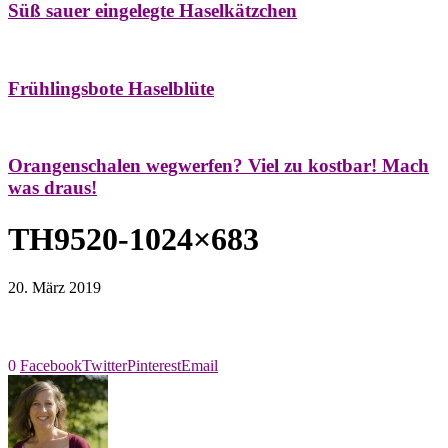
Süß sauer eingelegte Haselkätzchen
Bäume
Frühling
Natur- & Hausapotheke
Naturstreifzüge
Tees
Frühlingsbote Haselblüte
Aroma & Duft
Naturkosmetik
Orangenschalen wegwerfen? Viel zu kostbar! Mach
was draus!
TH9520-1024×683
20. März 2019
0
Facebook
Twitter
Pinterest
Email