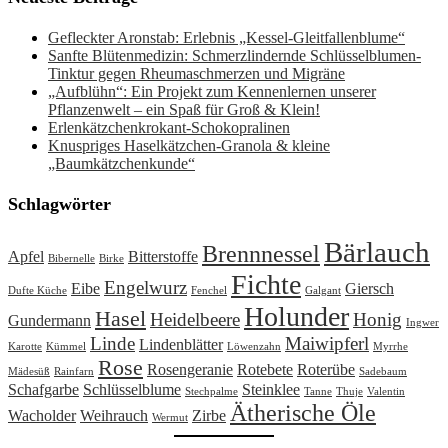
Gefleckter Aronstab: Erlebnis „Kessel-Gleitfallenblume“
Sanfte Blütenmedizin: Schmerzlindernde Schlüsselblumen-
Tinktur gegen Rheumaschmerzen und Migräne
„Aufblühn“: Ein Projekt zum Kennenlernen unserer
Pflanzenwelt – ein Spaß für Groß & Klein!
Erlenkätzchenkrokant-Schokopralinen
Knuspriges Haselkätzchen-Granola & kleine
„Baumkätzchenkunde“
Schlagwörter
Bärlauch
Brennnessel
Apfel
Bitterstoffe
Bibernelle
Birke
Fichte
Engelwurz
Eibe
Giersch
Dufte Küche
Fenchel
Galgant
Holunder
Hasel
Heidelbeere
Honig
Gundermann
Ingwer
Linde
Maiwipferl
Lindenblätter
Karotte
Kümmel
Löwenzahn
Myrrhe
Rose
Rosengeranie
Rotebete
Roterübe
Mädesüß
Rainfarn
Sadebaum
Schafgarbe
Schlüsselblume
Steinklee
Stechpalme
Tanne
Thuje
Valentin
Ätherische Öle
Wacholder
Weihrauch
Zirbe
Wermut