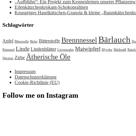
„Aufblühn“: Ein Projekt zum Kennenlernen unserer Pflanzenwe
Erlenkätzchenkrokant-Schokopralinen
Knuspriges Haselkätzchen-Granola & kleine „Baumkätzchenk
Schlagwörter
Bärlauch
Brennnessel
Apfel
Bitterstoffe
Bibernelle
Birke
Du
Linde
Maiwipferl
Lindenblätter
Kümmel
Löwenzahn
Myrrhe
Mädesüß
Rainf
Ätherische Öle
Zirbe
Wermut
Impressum
Datenschutzerklärung
Cookie-Richtlinie (EU)
Follow me on Instagram