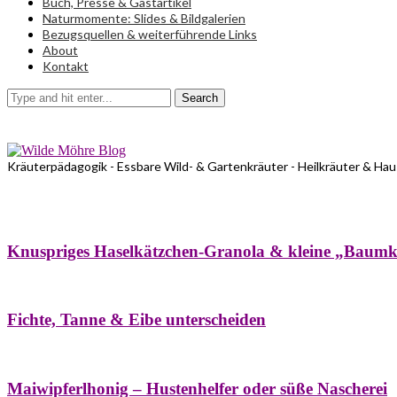
Buch, Presse & Gastartikel
Naturmomente: Slides & Bildgalerien
Bezugsquellen & weiterführende Links
About
Kontakt
Search
Kräuterpädagogik - Essbare Wild- & Gartenkräuter - Heilkräuter & Ha
Bäume
Frühling
Wildkräuterküche
Winter
Knuspriges Haselkätzchen-Granola & kleine „Baum
Bäume
Naturstreifzüge
Pflanzenportrait
Fichte, Tanne & Eibe unterscheiden
Bäume
Frühling
Naschereien
Natur- & Hausapotheke
Sirupe
Wildkräute
Maiwipferlhonig – Hustenhelfer oder süße Nascherei