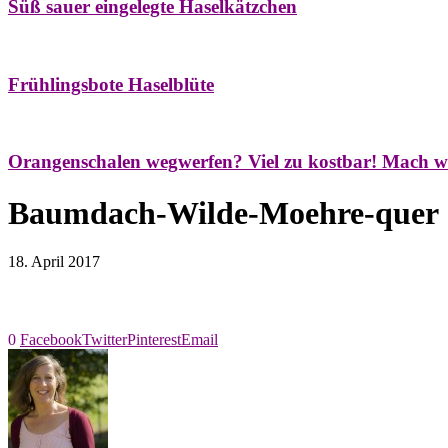
Süß sauer eingelegte Haselkätzchen
Bäume
Frühling
Natur- & Hausapotheke
Naturstreifzüge
Tees
Frühlingsbote Haselblüte
Aroma & Duft
Naturkosmetik
Orangenschalen wegwerfen? Viel zu kostbar! Mach w
Baumdach-Wilde-Moehre-quer
18. April 2017
0
Facebook
Twitter
Pinterest
Email