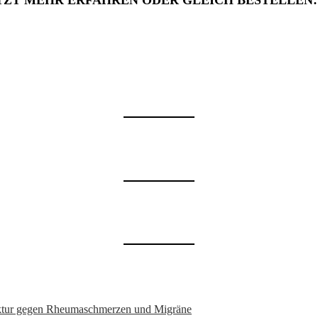
TZT MEHR ERFAHREN ODER GLEICH BESTELLEN
nktur gegen Rheumaschmerzen und Migräne