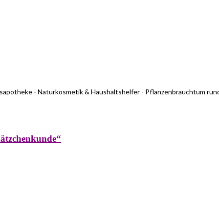
usapotheke - Naturkosmetik & Haushaltshelfer - Pflanzenbrauchtum run
kätzchenkunde“
rküche