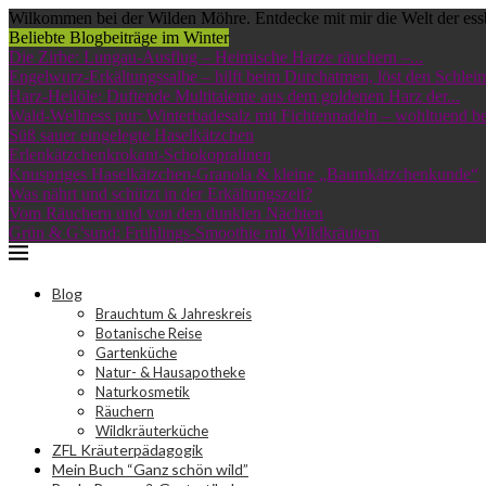
Wilkommen bei der Wilden Möhre. Entdecke mit mir die Welt der ess
Beliebte Blogbeiträge im Winter
Die Zirbe: Lungau-Ausflug – Heimische Harze räuchern –...
Engelwurz-Erkältungssalbe – hilft beim Durchatmen, löst den Schleim
Harz-Heilöle: Duftende Multitalente aus dem goldenen Harz der...
Wald-Wellness pur: Winterbadesalz mit Fichtennadeln – wohltuend bei
Süß sauer eingelegte Haselkätzchen
Erlenkätzchenkrokant-Schokopralinen
Knuspriges Haselkätzchen-Granola & kleine „Baumkätzchenkunde“
Was nährt und schützt in der Erkältungszeit?
Vom Räuchern und von den dunklen Nächten
Grün & G’sund: Frühlings-Smoothie mit Wildkräutern
Blog
Brauchtum & Jahreskreis
Botanische Reise
Gartenküche
Natur- & Hausapotheke
Naturkosmetik
Räuchern
Wildkräuterküche
ZFL Kräuterpädagogik
Mein Buch “Ganz schön wild”