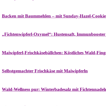
Bäume
Frühling
Wildkräuterküche
Backen mit Baummehlen – mit Sunday-Hazel-Cookie
Bäume
Frühling
Heilessige & Essigauszüge
Honig
Natur- & Hausapoth
„Fichtenwipferl-Oxymel“: Hustensaft, Immunbooster
Aufstriche
Bäume
Frühling
Wildkräuterküche
Maiwipferl-Frischkäsebällchen: Köstliches Wald-Finge
Aufstriche
Bäume
Frühling
Wildkräuterküche
Selbstgemachter Frischkäse mit Maiwipferln
Aroma & Duft
Bäder
Bäume
Natur- & Hausapotheke
Naturkosmetik
Wi
Wald-Wellness pur: Winterbadesalz mit Fichtennade
Bäume
Beilagen
Konservieren & Würzen
Wildkräuterküche
Winter