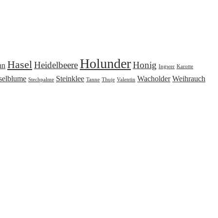
Holunder
Hasel
Heidelbeere
Honig
nn
Ingwer
Karotte
selblume
Steinklee
Wacholder
Weihrauch
Stechpalme
Tanne
Thuje
Valentin