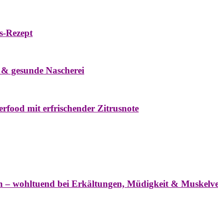
s-Rezept
eke
Oxymel
Winter
 & gesunde Nascherei
rfood mit erfrischender Zitrusnote
nter
ln – wohltuend bei Erkältungen, Müdigkeit & Muskel