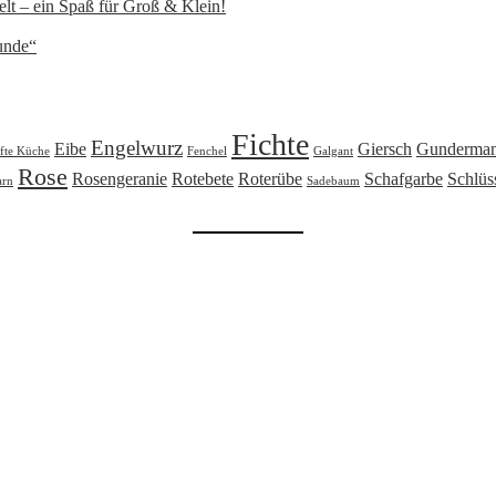
lt – ein Spaß für Groß & Klein!
unde“
Fichte
Engelwurz
Eibe
Giersch
Gunderma
fte Küche
Fenchel
Galgant
Rose
Rosengeranie
Rotebete
Roterübe
Schafgarbe
Schlüs
arn
Sadebaum