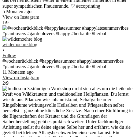
das bei herrlichstem Wetter in einem Halleiner Hinterhof in einer
super sympathischen Frauenrunde. ♡ #ecoprinting
5 Monaten ago
View on Instagram
|
1/9
wildemoehre.blog
•
Follow
#wochenrückblick #happylatesummer #happylatesummervibes
#plantlovers #gardenlovers #happy #herbalife #herbal
11 Monaten ago
View on Instagram
|
2/9