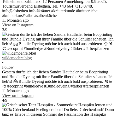
Teilnehmeranzahl: max. 12 Personen Anmeldung: bis 9.9.2025,
Tourismusverband Elsbethen, Tel. +43 664 7313 0748,
info@elsbethen.info #kräuter #kräuterkunde #kräuterliebe
#kräuterkurs#salbe #salbenküche
11 Monaten ago
View on Instagram
|
3/9
wildemoehre.blog
•
Follow
Gestern durfte ich der lieben Sandra Hauthaler beim Ecoprinting
und Bundle Dyeing mit ihrer Familie über die Schulter schauen. Ich
lieb‘s! 🤗 Bundle Dyeing möchte ich auch bald ausprobieren. 🌼🌸
🎨 #ecoprint #bundledye #Bundledyeing #färber #färberpflanzen
11 Monaten ago
View on Instagram
|
4/9