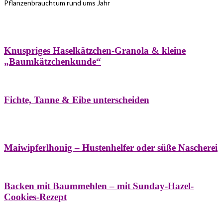
Pflanzenbrauchtum rund ums Jahr
Bäume
Frühling
Wildkräuterküche
Winter
Knuspriges Haselkätzchen-Granola & kleine
„Baumkätzchenkunde“
Bäume
Naturstreifzüge
Pflanzenportrait
Fichte, Tanne & Eibe unterscheiden
Bäume
Frühling
Naschereien
Natur- &
Hausapotheke
Sirupe
Wildkräuterküche
Maiwipferlhonig – Hustenhelfer oder süße Nascherei
Bäume
Frühling
Wildkräuterküche
Backen mit Baummehlen – mit Sunday-Hazel-
Cookies-Rezept
Bäume
Frühling
Heilessige & Essigauszüge
Honig
Natur- &