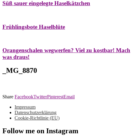
Süß sauer eingelegte Haselkätzchen
Bäume
Frühling
Natur- & Hausapotheke
Naturstreifzüge
Tees
Frühlingsbote Haselblüte
Aroma & Duft
Naturkosmetik
Orangenschalen wegwerfen? Viel zu kostbar! Mach
was draus!
_MG_8870
Share
Facebook
Twitter
Pinterest
Email
Impressum
Datenschutzerklärung
Cookie-Richtlinie (EU)
Follow me on Instagram