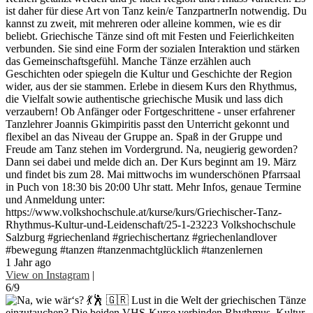
ist daher für diese Art von Tanz kein/e TanzpartnerIn notwendig. Du
kannst zu zweit, mit mehreren oder alleine kommen, wie es dir
beliebt. Griechische Tänze sind oft mit Festen und Feierlichkeiten
verbunden. Sie sind eine Form der sozialen Interaktion und stärken
das Gemeinschaftsgefühl. Manche Tänze erzählen auch
Geschichten oder spiegeln die Kultur und Geschichte der Region
wider, aus der sie stammen. Erlebe in diesem Kurs den Rhythmus,
die Vielfalt sowie authentische griechische Musik und lass dich
verzaubern! Ob Anfänger oder Fortgeschrittene - unser erfahrener
Tanzlehrer Joannis Gkimpiritis passt den Unterricht gekonnt und
flexibel an das Niveau der Gruppe an. Spaß in der Gruppe und
Freude am Tanz stehen im Vordergrund. Na, neugierig geworden?
Dann sei dabei und melde dich an. Der Kurs beginnt am 19. März
und findet bis zum 28. Mai mittwochs im wunderschönen Pfarrsaal
in Puch von 18:30 bis 20:00 Uhr statt. Mehr Infos, genaue Termine
und Anmeldung unter:
https://www.volkshochschule.at/kurse/kurs/Griechischer-Tanz-
Rhythmus-Kultur-und-Leidenschaft/25-1-23223 Volkshochschule
Salzburg #griechenland #griechischertanz #griechenlandlover
#bewegung #tanzen #tanzenmachtglücklich #tanzenlernen
1 Jahr ago
View on Instagram
|
6/9