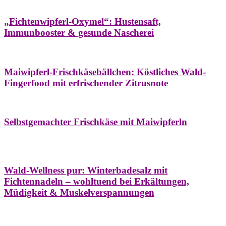
Hausapotheke
Oxymel
Winter
„Fichtenwipferl-Oxymel“: Hustensaft,
Immunbooster & gesunde Nascherei
Aufstriche
Bäume
Frühling
Wildkräuterküche
Maiwipferl-Frischkäsebällchen: Köstliches Wald-
Fingerfood mit erfrischender Zitrusnote
Aufstriche
Bäume
Frühling
Wildkräuterküche
Selbstgemachter Frischkäse mit Maiwipferln
Aroma & Duft
Bäder
Bäume
Natur- &
Hausapotheke
Naturkosmetik
Winter
Wald-Wellness pur: Winterbadesalz mit
Fichtennadeln – wohltuend bei Erkältungen,
Müdigkeit & Muskelverspannungen
Bäume
Beilagen
Konservieren & Würzen
Wildkräuterküche
Winter