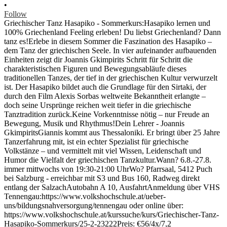
•
Follow
Griechischer Tanz Hasapiko - Sommerkurs:Hasapiko lernen und
100% Griechenland Feeling erleben! Du liebst Griechenland? Dann
tanz es!Erlebe in diesem Sommer die Faszination des Hasapiko –
dem Tanz der griechischen Seele. In vier aufeinander aufbauenden
Einheiten zeigt dir Joannis Gkimpirits Schritt für Schritt die
charakteristischen Figuren und Bewegungsabläufe dieses
traditionellen Tanzes, der tief in der griechischen Kultur verwurzelt
ist. Der Hasapiko bildet auch die Grundlage für den Sirtaki, der
durch den Film Alexis Sorbas weltweite Bekanntheit erlangte –
doch seine Ursprünge reichen weit tiefer in die griechische
Tanztradition zurück.Keine Vorkenntnisse nötig – nur Freude an
Bewegung, Musik und Rhythmus!Dein Lehrer - Joannis
GkimpiritsGiannis kommt aus Thessaloniki. Er bringt über 25 Jahre
Tanzerfahrung mit, ist ein echter Spezialist für griechische
Volkstänze – und vermittelt mit viel Wissen, Leidenschaft und
Humor die Vielfalt der griechischen Tanzkultur.Wann? 6.8.-27.8.
immer mittwochs von 19:30-21:00 UhrWo? Pfarrsaal, 5412 Puch
bei Salzburg - erreichbar mit S3 und Bus 160, Radweg direkt
entlang der SalzachAutobahn A 10, AusfahrtAnmeldung über VHS
Tennengau:https://www.volkshochschule.at/ueber-
uns/bildungsnahversorgung/tennengau oder online über:
https://www.volkshochschule.at/kurssuche/kurs/Griechischer-Tanz-
Hasapiko-Sommerkurs/25-2-23222Preis: €56/4x/7,2