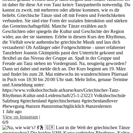
ist daher für diese Art von Tanz kein/e TanzpartnerIn notwendig. Du
kannst zu zweit, mit mehreren oder alleine kommen, wie es dir
beliebt. Griechische Tänze sind oft mit Festen und Feierlichkeiten
verbunden. Sie sind eine Form der sozialen Interaktion und stärken
das Gemeinschaftsgefühl. Manche Tänze erzählen auch
Geschichten oder spiegeln die Kultur und Geschichte der Region
wider, aus der sie stammen. Erlebe in diesem Kurs den Rhythmus,
die Vielfalt sowie authentische griechische Musik und lass dich
verzaubern! Ob Anfänger oder Fortgeschrittene - unser erfahrener
Tanzlehrer Joannis Gkimpiritis passt den Unterricht gekonnt und
flexibel an das Niveau der Gruppe an. Spaß in der Gruppe und
Freude am Tanz stehen im Vordergrund. Na, neugierig geworden?
Dann sei dabei und melde dich an. Der Kurs beginnt am 19. März
und findet bis zum 28. Mai mittwochs im wunderschönen Pfarrsaal
in Puch von 18:30 bis 20:00 Uhr statt. Mehr Infos, genaue Termine
und Anmeldung unter:
https://www.volkshochschule.at/kurse/kurs/Griechischer-Tanz-
Rhythmus-Kultur-und-Leidenschaft/25-1-23223 Volkshochschule
Salzburg #griechenland #griechischertanz #griechenlandlover
#bewegung #tanzen #tanzenmachtglücklich #tanzenlernen
1 Jahr ago
View on Instagram
|
6/9