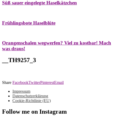
Süß sauer eingelegte Haselkätzchen
Bäume
Frühling
Natur- & Hausapotheke
Naturstreifzüge
Tees
Frühlingsbote Haselblüte
Aroma & Duft
Naturkosmetik
Orangenschalen wegwerfen? Viel zu kostbar! Mach
was draus!
__TH9257_3
Share
Facebook
Twitter
Pinterest
Email
Impressum
Datenschutzerklärung
Cookie-Richtlinie (EU)
Follow me on Instagram