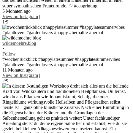
das bei herrlichstem Wetter in einem Halleiner Hinterhof in einer
super sympathischen Frauenrunde. ♡ #ecoprinting
5 Monaten ago
View on Instagram
|
1/9
wildemoehre.blog
•
Follow
#wochenrückblick #happylatesummer #happylatesummervibes
#plantlovers #gardenlovers #happy #herbalife #herbal
11 Monaten ago
View on Instagram
|
2/9