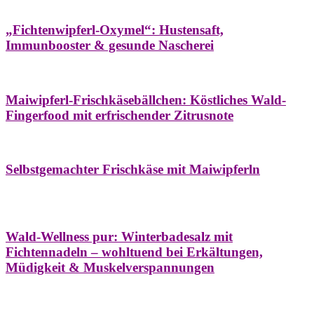
Hausapotheke
Oxymel
Winter
„Fichtenwipferl-Oxymel“: Hustensaft,
Immunbooster & gesunde Nascherei
Aufstriche
Bäume
Frühling
Wildkräuterküche
Maiwipferl-Frischkäsebällchen: Köstliches Wald-
Fingerfood mit erfrischender Zitrusnote
Aufstriche
Bäume
Frühling
Wildkräuterküche
Selbstgemachter Frischkäse mit Maiwipferln
Aroma & Duft
Bäder
Bäume
Natur- &
Hausapotheke
Naturkosmetik
Winter
Wald-Wellness pur: Winterbadesalz mit
Fichtennadeln – wohltuend bei Erkältungen,
Müdigkeit & Muskelverspannungen
Bäume
Beilagen
Konservieren & Würzen
Wildkräuterküche
Winter