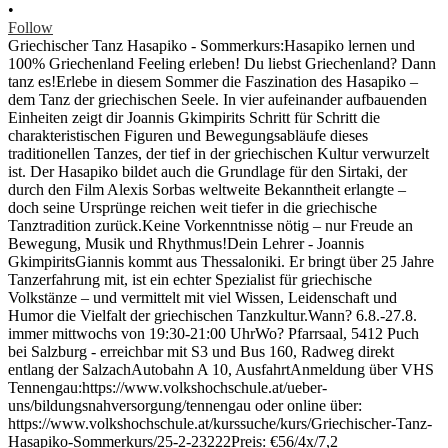
•
Follow
Griechischer Tanz Hasapiko - Sommerkurs:Hasapiko lernen und
100% Griechenland Feeling erleben! Du liebst Griechenland? Dann
tanz es!Erlebe in diesem Sommer die Faszination des Hasapiko –
dem Tanz der griechischen Seele. In vier aufeinander aufbauenden
Einheiten zeigt dir Joannis Gkimpirits Schritt für Schritt die
charakteristischen Figuren und Bewegungsabläufe dieses
traditionellen Tanzes, der tief in der griechischen Kultur verwurzelt
ist. Der Hasapiko bildet auch die Grundlage für den Sirtaki, der
durch den Film Alexis Sorbas weltweite Bekanntheit erlangte –
doch seine Ursprünge reichen weit tiefer in die griechische
Tanztradition zurück.Keine Vorkenntnisse nötig – nur Freude an
Bewegung, Musik und Rhythmus!Dein Lehrer - Joannis
GkimpiritsGiannis kommt aus Thessaloniki. Er bringt über 25 Jahre
Tanzerfahrung mit, ist ein echter Spezialist für griechische
Volkstänze – und vermittelt mit viel Wissen, Leidenschaft und
Humor die Vielfalt der griechischen Tanzkultur.Wann? 6.8.-27.8.
immer mittwochs von 19:30-21:00 UhrWo? Pfarrsaal, 5412 Puch
bei Salzburg - erreichbar mit S3 und Bus 160, Radweg direkt
entlang der SalzachAutobahn A 10, AusfahrtAnmeldung über VHS
Tennengau:https://www.volkshochschule.at/ueber-
uns/bildungsnahversorgung/tennengau oder online über:
https://www.volkshochschule.at/kurssuche/kurs/Griechischer-Tanz-
Hasapiko-Sommerkurs/25-2-23222Preis: €56/4x/7,2