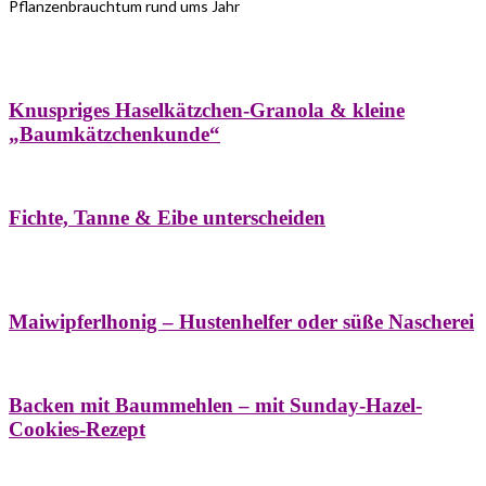
Pflanzenbrauchtum rund ums Jahr
Bäume
Frühling
Wildkräuterküche
Winter
Knuspriges Haselkätzchen-Granola & kleine
„Baumkätzchenkunde“
Bäume
Naturstreifzüge
Pflanzenportrait
Fichte, Tanne & Eibe unterscheiden
Bäume
Frühling
Naschereien
Natur- &
Hausapotheke
Sirupe
Wildkräuterküche
Maiwipferlhonig – Hustenhelfer oder süße Nascherei
Bäume
Frühling
Wildkräuterküche
Backen mit Baummehlen – mit Sunday-Hazel-
Cookies-Rezept
Bäume
Frühling
Heilessige & Essigauszüge
Honig
Natur- &