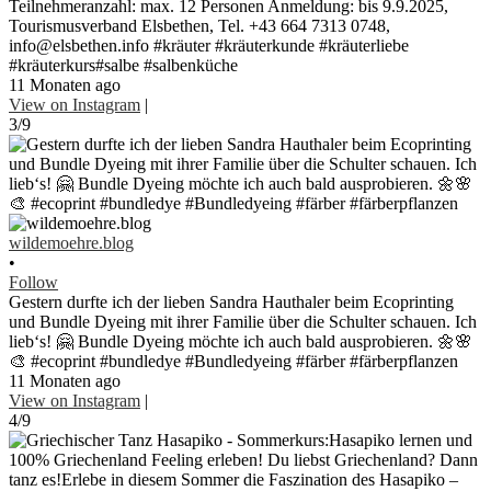
Teilnehmeranzahl: max. 12 Personen Anmeldung: bis 9.9.2025,
Tourismusverband Elsbethen, Tel. +43 664 7313 0748,
info@elsbethen.info #kräuter #kräuterkunde #kräuterliebe
#kräuterkurs#salbe #salbenküche
11 Monaten ago
View on Instagram
|
3/9
wildemoehre.blog
•
Follow
Gestern durfte ich der lieben Sandra Hauthaler beim Ecoprinting
und Bundle Dyeing mit ihrer Familie über die Schulter schauen. Ich
lieb‘s! 🤗 Bundle Dyeing möchte ich auch bald ausprobieren. 🌼🌸
🎨 #ecoprint #bundledye #Bundledyeing #färber #färberpflanzen
11 Monaten ago
View on Instagram
|
4/9