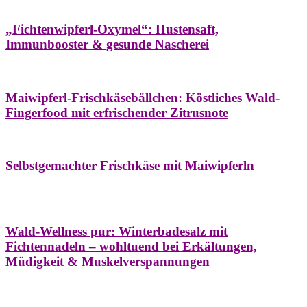
Hausapotheke
Oxymel
Winter
„Fichtenwipferl-Oxymel“: Hustensaft,
Immunbooster & gesunde Nascherei
Aufstriche
Bäume
Frühling
Wildkräuterküche
Maiwipferl-Frischkäsebällchen: Köstliches Wald-
Fingerfood mit erfrischender Zitrusnote
Aufstriche
Bäume
Frühling
Wildkräuterküche
Selbstgemachter Frischkäse mit Maiwipferln
Aroma & Duft
Bäder
Bäume
Natur- &
Hausapotheke
Naturkosmetik
Winter
Wald-Wellness pur: Winterbadesalz mit
Fichtennadeln – wohltuend bei Erkältungen,
Müdigkeit & Muskelverspannungen
Bäume
Beilagen
Konservieren & Würzen
Wildkräuterküche
Winter