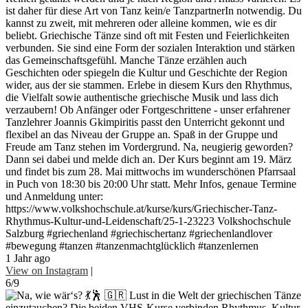
ist daher für diese Art von Tanz kein/e TanzpartnerIn notwendig. Du
kannst zu zweit, mit mehreren oder alleine kommen, wie es dir
beliebt. Griechische Tänze sind oft mit Festen und Feierlichkeiten
verbunden. Sie sind eine Form der sozialen Interaktion und stärken
das Gemeinschaftsgefühl. Manche Tänze erzählen auch
Geschichten oder spiegeln die Kultur und Geschichte der Region
wider, aus der sie stammen. Erlebe in diesem Kurs den Rhythmus,
die Vielfalt sowie authentische griechische Musik und lass dich
verzaubern! Ob Anfänger oder Fortgeschrittene - unser erfahrener
Tanzlehrer Joannis Gkimpiritis passt den Unterricht gekonnt und
flexibel an das Niveau der Gruppe an. Spaß in der Gruppe und
Freude am Tanz stehen im Vordergrund. Na, neugierig geworden?
Dann sei dabei und melde dich an. Der Kurs beginnt am 19. März
und findet bis zum 28. Mai mittwochs im wunderschönen Pfarrsaal
in Puch von 18:30 bis 20:00 Uhr statt. Mehr Infos, genaue Termine
und Anmeldung unter:
https://www.volkshochschule.at/kurse/kurs/Griechischer-Tanz-
Rhythmus-Kultur-und-Leidenschaft/25-1-23223 Volkshochschule
Salzburg #griechenland #griechischertanz #griechenlandlover
#bewegung #tanzen #tanzenmachtglücklich #tanzenlernen
1 Jahr ago
View on Instagram
|
6/9