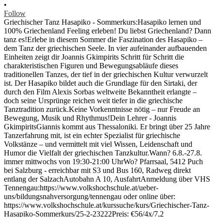
•
Follow
Griechischer Tanz Hasapiko - Sommerkurs:Hasapiko lernen und
100% Griechenland Feeling erleben! Du liebst Griechenland? Dann
tanz es!Erlebe in diesem Sommer die Faszination des Hasapiko –
dem Tanz der griechischen Seele. In vier aufeinander aufbauenden
Einheiten zeigt dir Joannis Gkimpirits Schritt für Schritt die
charakteristischen Figuren und Bewegungsabläufe dieses
traditionellen Tanzes, der tief in der griechischen Kultur verwurzelt
ist. Der Hasapiko bildet auch die Grundlage für den Sirtaki, der
durch den Film Alexis Sorbas weltweite Bekanntheit erlangte –
doch seine Ursprünge reichen weit tiefer in die griechische
Tanztradition zurück.Keine Vorkenntnisse nötig – nur Freude an
Bewegung, Musik und Rhythmus!Dein Lehrer - Joannis
GkimpiritsGiannis kommt aus Thessaloniki. Er bringt über 25 Jahre
Tanzerfahrung mit, ist ein echter Spezialist für griechische
Volkstänze – und vermittelt mit viel Wissen, Leidenschaft und
Humor die Vielfalt der griechischen Tanzkultur.Wann? 6.8.-27.8.
immer mittwochs von 19:30-21:00 UhrWo? Pfarrsaal, 5412 Puch
bei Salzburg - erreichbar mit S3 und Bus 160, Radweg direkt
entlang der SalzachAutobahn A 10, AusfahrtAnmeldung über VHS
Tennengau:https://www.volkshochschule.at/ueber-
uns/bildungsnahversorgung/tennengau oder online über:
https://www.volkshochschule.at/kurssuche/kurs/Griechischer-Tanz-
Hasapiko-Sommerkurs/25-2-23222Preis: €56/4x/7,2