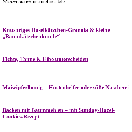
Pflanzenbrauchtum rund ums Jahr
Bäume
Frühling
Wildkräuterküche
Winter
Knuspriges Haselkätzchen-Granola & kleine
„Baumkätzchenkunde“
Bäume
Naturstreifzüge
Pflanzenportrait
Fichte, Tanne & Eibe unterscheiden
Bäume
Frühling
Naschereien
Natur- &
Hausapotheke
Sirupe
Wildkräuterküche
Maiwipferlhonig – Hustenhelfer oder süße Nascherei
Bäume
Frühling
Wildkräuterküche
Backen mit Baummehlen – mit Sunday-Hazel-
Cookies-Rezept
Bäume
Frühling
Heilessige & Essigauszüge
Honig
Natur- &