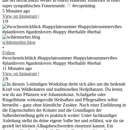
das bei herrlichstem Wetter in einem Halleiner Hinterhof in einer
super sympathischen Frauenrunde. ♡ #ecoprinting
5 Monaten ago
View on Instagram
|
1/9
wildemoehre.blog
•
Follow
#wochenrückblick #happylatesummer #happylatesummervibes
#plantlovers #gardenlovers #happy #herbalife #herbal
11 Monaten ago
View on Instagram
|
2/9