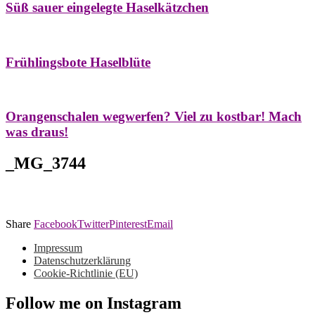
Süß sauer eingelegte Haselkätzchen
Bäume
Frühling
Natur- & Hausapotheke
Naturstreifzüge
Tees
Frühlingsbote Haselblüte
Aroma & Duft
Naturkosmetik
Orangenschalen wegwerfen? Viel zu kostbar! Mach
was draus!
_MG_3744
Share
Facebook
Twitter
Pinterest
Email
Impressum
Datenschutzerklärung
Cookie-Richtlinie (EU)
Follow me on Instagram