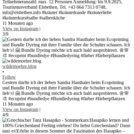
Teilnehmeranzahl: max. 12 Personen Anmeldung: bis 9.9.2025,
Tourismusverband Elsbethen, Tel. +43 664 7313 0748,
info@elsbethen.info #kräuter #kräuterkunde #kräuterliebe
#kräuterkurs#salbe #salbenküche
11 Monaten ago
View on Instagram
|
3/9
wildemoehre.blog
•
Follow
Gestern durfte ich der lieben Sandra Hauthaler beim Ecoprinting
und Bundle Dyeing mit ihrer Familie über die Schulter schauen. Ich
lieb‘s! 🤗 Bundle Dyeing möchte ich auch bald ausprobieren. 🌼🌸
🎨 #ecoprint #bundledye #Bundledyeing #färber #färberpflanzen
11 Monaten ago
View on Instagram
|
4/9