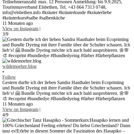
Teilnehmeranzahl: max. 12 Personen Anmeldung: bis 9.9.2025,
Tourismusverband Elsbethen, Tel. +43 664 7313 0748,
info@elsbethen.info #kräuter #kräuterkunde #kräuterliebe
#kräuterkurs#salbe #salbenküche
11 Monaten ago
View on Instagram
|
3/9
wildemoehre.blog
•
Follow
Gestern durfte ich der lieben Sandra Hauthaler beim Ecoprinting
und Bundle Dyeing mit ihrer Familie über die Schulter schauen. Ich
lieb‘s! 🤗 Bundle Dyeing möchte ich auch bald ausprobieren. 🌼🌸
🎨 #ecoprint #bundledye #Bundledyeing #färber #färberpflanzen
11 Monaten ago
View on Instagram
|
4/9