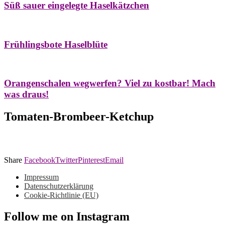
Süß sauer eingelegte Haselkätzchen
Bäume
Frühling
Natur- & Hausapotheke
Naturstreifzüge
Tees
Frühlingsbote Haselblüte
Aroma & Duft
Naturkosmetik
Orangenschalen wegwerfen? Viel zu kostbar! Mach
was draus!
Tomaten-Brombeer-Ketchup
Share
Facebook
Twitter
Pinterest
Email
Impressum
Datenschutzerklärung
Cookie-Richtlinie (EU)
Follow me on Instagram