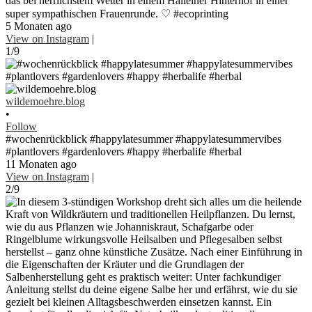
das bei herrlichstem Wetter in einem Halleiner Hinterhof in einer
super sympathischen Frauenrunde. ♡ #ecoprinting
5 Monaten ago
View on Instagram
|
1/9
wildemoehre.blog
•
Follow
#wochenrückblick #happylatesummer #happylatesummervibes
#plantlovers #gardenlovers #happy #herbalife #herbal
11 Monaten ago
View on Instagram
|
2/9