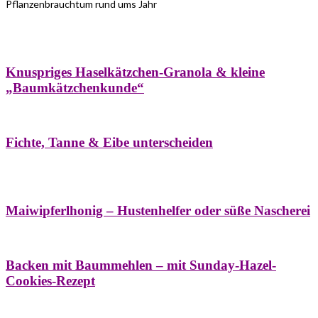
Pflanzenbrauchtum rund ums Jahr
Bäume
Frühling
Wildkräuterküche
Winter
Knuspriges Haselkätzchen-Granola & kleine
„Baumkätzchenkunde“
Bäume
Naturstreifzüge
Pflanzenportrait
Fichte, Tanne & Eibe unterscheiden
Bäume
Frühling
Naschereien
Natur- &
Hausapotheke
Sirupe
Wildkräuterküche
Maiwipferlhonig – Hustenhelfer oder süße Nascherei
Bäume
Frühling
Wildkräuterküche
Backen mit Baummehlen – mit Sunday-Hazel-
Cookies-Rezept
Bäume
Frühling
Heilessige & Essigauszüge
Honig
Natur- &