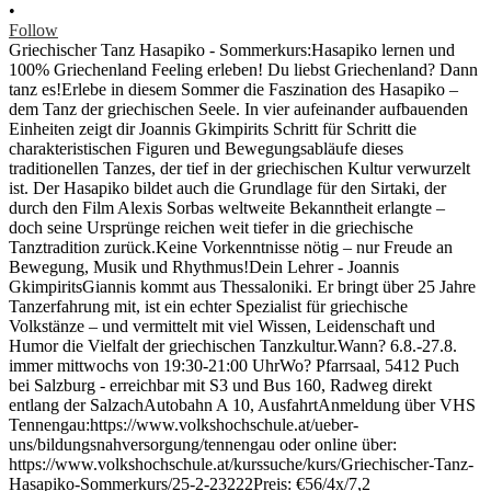
•
Follow
Griechischer Tanz Hasapiko - Sommerkurs:Hasapiko lernen und
100% Griechenland Feeling erleben! Du liebst Griechenland? Dann
tanz es!Erlebe in diesem Sommer die Faszination des Hasapiko –
dem Tanz der griechischen Seele. In vier aufeinander aufbauenden
Einheiten zeigt dir Joannis Gkimpirits Schritt für Schritt die
charakteristischen Figuren und Bewegungsabläufe dieses
traditionellen Tanzes, der tief in der griechischen Kultur verwurzelt
ist. Der Hasapiko bildet auch die Grundlage für den Sirtaki, der
durch den Film Alexis Sorbas weltweite Bekanntheit erlangte –
doch seine Ursprünge reichen weit tiefer in die griechische
Tanztradition zurück.Keine Vorkenntnisse nötig – nur Freude an
Bewegung, Musik und Rhythmus!Dein Lehrer - Joannis
GkimpiritsGiannis kommt aus Thessaloniki. Er bringt über 25 Jahre
Tanzerfahrung mit, ist ein echter Spezialist für griechische
Volkstänze – und vermittelt mit viel Wissen, Leidenschaft und
Humor die Vielfalt der griechischen Tanzkultur.Wann? 6.8.-27.8.
immer mittwochs von 19:30-21:00 UhrWo? Pfarrsaal, 5412 Puch
bei Salzburg - erreichbar mit S3 und Bus 160, Radweg direkt
entlang der SalzachAutobahn A 10, AusfahrtAnmeldung über VHS
Tennengau:https://www.volkshochschule.at/ueber-
uns/bildungsnahversorgung/tennengau oder online über:
https://www.volkshochschule.at/kurssuche/kurs/Griechischer-Tanz-
Hasapiko-Sommerkurs/25-2-23222Preis: €56/4x/7,2