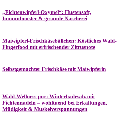
Hausapotheke
Oxymel
Winter
„Fichtenwipferl-Oxymel“: Hustensaft,
Immunbooster & gesunde Nascherei
Aufstriche
Bäume
Frühling
Wildkräuterküche
Maiwipferl-Frischkäsebällchen: Köstliches Wald-
Fingerfood mit erfrischender Zitrusnote
Aufstriche
Bäume
Frühling
Wildkräuterküche
Selbstgemachter Frischkäse mit Maiwipferln
Aroma & Duft
Bäder
Bäume
Natur- &
Hausapotheke
Naturkosmetik
Winter
Wald-Wellness pur: Winterbadesalz mit
Fichtennadeln – wohltuend bei Erkältungen,
Müdigkeit & Muskelverspannungen
Bäume
Beilagen
Konservieren & Würzen
Wildkräuterküche
Winter