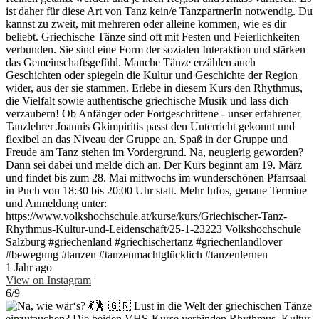
ist daher für diese Art von Tanz kein/e TanzpartnerIn notwendig. Du
kannst zu zweit, mit mehreren oder alleine kommen, wie es dir
beliebt. Griechische Tänze sind oft mit Festen und Feierlichkeiten
verbunden. Sie sind eine Form der sozialen Interaktion und stärken
das Gemeinschaftsgefühl. Manche Tänze erzählen auch
Geschichten oder spiegeln die Kultur und Geschichte der Region
wider, aus der sie stammen. Erlebe in diesem Kurs den Rhythmus,
die Vielfalt sowie authentische griechische Musik und lass dich
verzaubern! Ob Anfänger oder Fortgeschrittene - unser erfahrener
Tanzlehrer Joannis Gkimpiritis passt den Unterricht gekonnt und
flexibel an das Niveau der Gruppe an. Spaß in der Gruppe und
Freude am Tanz stehen im Vordergrund. Na, neugierig geworden?
Dann sei dabei und melde dich an. Der Kurs beginnt am 19. März
und findet bis zum 28. Mai mittwochs im wunderschönen Pfarrsaal
in Puch von 18:30 bis 20:00 Uhr statt. Mehr Infos, genaue Termine
und Anmeldung unter:
https://www.volkshochschule.at/kurse/kurs/Griechischer-Tanz-
Rhythmus-Kultur-und-Leidenschaft/25-1-23223 Volkshochschule
Salzburg #griechenland #griechischertanz #griechenlandlover
#bewegung #tanzen #tanzenmachtglücklich #tanzenlernen
1 Jahr ago
View on Instagram
|
6/9