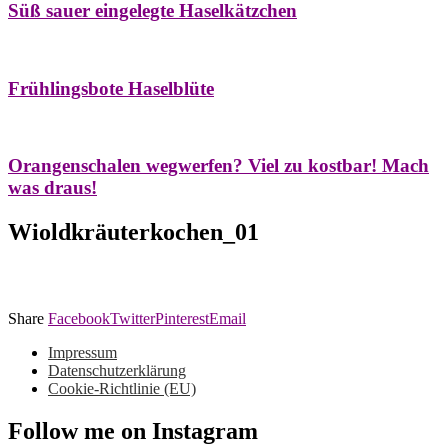
Süß sauer eingelegte Haselkätzchen
Bäume
Frühling
Natur- & Hausapotheke
Naturstreifzüge
Tees
Frühlingsbote Haselblüte
Aroma & Duft
Naturkosmetik
Orangenschalen wegwerfen? Viel zu kostbar! Mach
was draus!
Wioldkräuterkochen_01
Share
Facebook
Twitter
Pinterest
Email
Impressum
Datenschutzerklärung
Cookie-Richtlinie (EU)
Follow me on Instagram