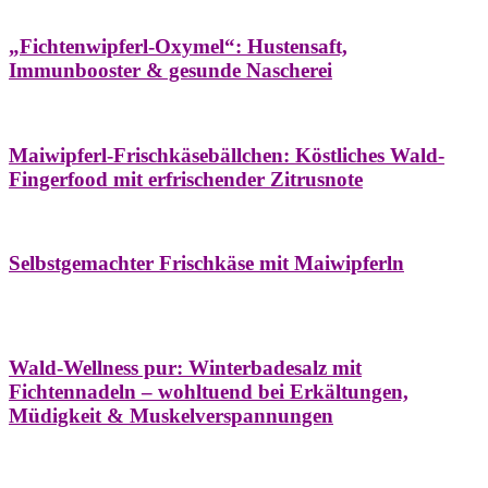
Hausapotheke
Oxymel
Winter
„Fichtenwipferl-Oxymel“: Hustensaft,
Immunbooster & gesunde Nascherei
Aufstriche
Bäume
Frühling
Wildkräuterküche
Maiwipferl-Frischkäsebällchen: Köstliches Wald-
Fingerfood mit erfrischender Zitrusnote
Aufstriche
Bäume
Frühling
Wildkräuterküche
Selbstgemachter Frischkäse mit Maiwipferln
Aroma & Duft
Bäder
Bäume
Natur- &
Hausapotheke
Naturkosmetik
Winter
Wald-Wellness pur: Winterbadesalz mit
Fichtennadeln – wohltuend bei Erkältungen,
Müdigkeit & Muskelverspannungen
Bäume
Beilagen
Konservieren & Würzen
Wildkräuterküche
Winter