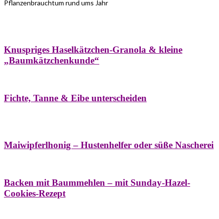
Pflanzenbrauchtum rund ums Jahr
Bäume
Frühling
Wildkräuterküche
Winter
Knuspriges Haselkätzchen-Granola & kleine
„Baumkätzchenkunde“
Bäume
Naturstreifzüge
Pflanzenportrait
Fichte, Tanne & Eibe unterscheiden
Bäume
Frühling
Naschereien
Natur- &
Hausapotheke
Sirupe
Wildkräuterküche
Maiwipferlhonig – Hustenhelfer oder süße Nascherei
Bäume
Frühling
Wildkräuterküche
Backen mit Baummehlen – mit Sunday-Hazel-
Cookies-Rezept
Bäume
Frühling
Heilessige & Essigauszüge
Honig
Natur- &