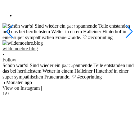
w
•
wildemoehre.blog
F
•
#
Follow
#
Schön war‘s! Sind wieder ein paar spannende Teile entstanden und
1
das bei herrlichstem Wetter in einem Halleiner Hinterhof in einer
V
super sympathischen Frauenrunde. ♡ #ecoprinting
2
5 Monaten ago
View on Instagram
|
1/9