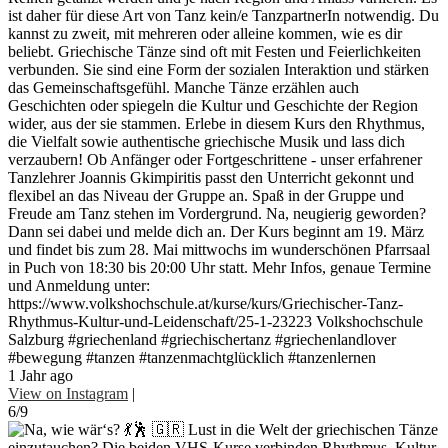
ist daher für diese Art von Tanz kein/e TanzpartnerIn notwendig. Du
kannst zu zweit, mit mehreren oder alleine kommen, wie es dir
beliebt. Griechische Tänze sind oft mit Festen und Feierlichkeiten
verbunden. Sie sind eine Form der sozialen Interaktion und stärken
das Gemeinschaftsgefühl. Manche Tänze erzählen auch
Geschichten oder spiegeln die Kultur und Geschichte der Region
wider, aus der sie stammen. Erlebe in diesem Kurs den Rhythmus,
die Vielfalt sowie authentische griechische Musik und lass dich
verzaubern! Ob Anfänger oder Fortgeschrittene - unser erfahrener
Tanzlehrer Joannis Gkimpiritis passt den Unterricht gekonnt und
flexibel an das Niveau der Gruppe an. Spaß in der Gruppe und
Freude am Tanz stehen im Vordergrund. Na, neugierig geworden?
Dann sei dabei und melde dich an. Der Kurs beginnt am 19. März
und findet bis zum 28. Mai mittwochs im wunderschönen Pfarrsaal
in Puch von 18:30 bis 20:00 Uhr statt. Mehr Infos, genaue Termine
und Anmeldung unter:
https://www.volkshochschule.at/kurse/kurs/Griechischer-Tanz-
Rhythmus-Kultur-und-Leidenschaft/25-1-23223 Volkshochschule
Salzburg #griechenland #griechischertanz #griechenlandlover
#bewegung #tanzen #tanzenmachtglücklich #tanzenlernen
1 Jahr ago
View on Instagram
|
6/9