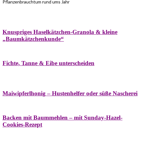
Pflanzenbrauchtum rund ums Jahr
Bäume
Frühling
Wildkräuterküche
Winter
Knuspriges Haselkätzchen-Granola & kleine
„Baumkätzchenkunde“
Bäume
Naturstreifzüge
Pflanzenportrait
Fichte, Tanne & Eibe unterscheiden
Bäume
Frühling
Naschereien
Natur- &
Hausapotheke
Sirupe
Wildkräuterküche
Maiwipferlhonig – Hustenhelfer oder süße Nascherei
Bäume
Frühling
Wildkräuterküche
Backen mit Baummehlen – mit Sunday-Hazel-
Cookies-Rezept
Bäume
Frühling
Heilessige & Essigauszüge
Honig
Natur- &