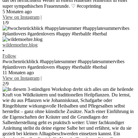
das bei herrlichstem Wetter in einem Halleiner Hinterhof in einer
super sympathischen Frauenrunde. ♡ #ecoprinting
5 Monaten ago
View on Instagram
|
1/9
wildemoehre.blog
•
Follow
#wochenrückblick #happylatesummer #happylatesummervibes
#plantlovers #gardenlovers #happy #herbalife #herbal
11 Monaten ago
View on Instagram
|
2/9