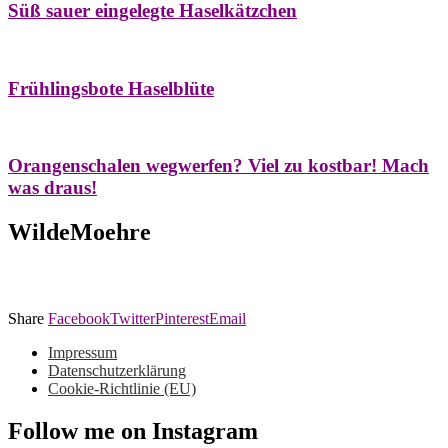
Süß sauer eingelegte Haselkätzchen
Bäume
Frühling
Natur- & Hausapotheke
Naturstreifzüge
Tees
Frühlingsbote Haselblüte
Aroma & Duft
Naturkosmetik
Orangenschalen wegwerfen? Viel zu kostbar! Mach
was draus!
WildeMoehre
Share
Facebook
Twitter
Pinterest
Email
Impressum
Datenschutzerklärung
Cookie-Richtlinie (EU)
Follow me on Instagram