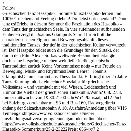
•
Follow
Griechischer Tanz Hasapiko - Sommerkurs:Hasapiko lernen und
100% Griechenland Feeling erleben! Du liebst Griechenland? Dann
tanz es!Erlebe in diesem Sommer die Faszination des Hasapiko –
dem Tanz der griechischen Seele. In vier aufeinander aufbauenden
Einheiten zeigt dir Joannis Gkimpirits Schritt für Schritt die
charakteristischen Figuren und Bewegungsabläufe dieses
traditionellen Tanzes, der tief in der griechischen Kultur verwurzelt
ist. Der Hasapiko bildet auch die Grundlage für den Sirtaki, der
durch den Film Alexis Sorbas weltweite Bekanntheit erlangte –
doch seine Ursprünge reichen weit tiefer in die griechische
Tanztradition zurück.Keine Vorkenntnisse nötig – nur Freude an
Bewegung, Musik und Rhythmus!Dein Lehrer - Joannis
GkimpiritsGiannis kommt aus Thessaloniki. Er bringt über 25 Jahre
Tanzerfahrung mit, ist ein echter Spezialist für griechische
Volkstänze – und vermittelt mit viel Wissen, Leidenschaft und
Humor die Vielfalt der griechischen Tanzkultur.Wann? 6.8.-27.8.
immer mittwochs von 19:30-21:00 UhrWo? Pfarrsaal, 5412 Puch
bei Salzburg - erreichbar mit S3 und Bus 160, Radweg direkt
entlang der SalzachAutobahn A 10, AusfahrtAnmeldung über VHS
Tennengau:https://www.volkshochschule.at/ueber-
uns/bildungsnahversorgung/tennengau oder online über:
https://www.volkshochschule.at/kurssuche/kurs/Griechischer-Tanz-
Hasapiko-Sommerkurs/25-2-23222Preis: €56/4x/7,2