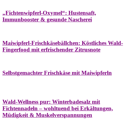
Hausapotheke
Oxymel
Winter
„Fichtenwipferl-Oxymel“: Hustensaft,
Immunbooster & gesunde Nascherei
Aufstriche
Bäume
Frühling
Wildkräuterküche
Maiwipferl-Frischkäsebällchen: Köstliches Wald-
Fingerfood mit erfrischender Zitrusnote
Aufstriche
Bäume
Frühling
Wildkräuterküche
Selbstgemachter Frischkäse mit Maiwipferln
Aroma & Duft
Bäder
Bäume
Natur- &
Hausapotheke
Naturkosmetik
Winter
Wald-Wellness pur: Winterbadesalz mit
Fichtennadeln – wohltuend bei Erkältungen,
Müdigkeit & Muskelverspannungen
Bäume
Beilagen
Konservieren & Würzen
Wildkräuterküche
Winter