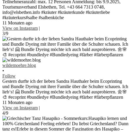
Teilnehmeranzahl: max. 12 Personen Anmeldung: bis 9.9.2025,
Tourismusverband Elsbethen, Tel. +43 664 7313 0748,
info@elsbethen.info #kräuter #kräuterkunde #kräuterliebe
#kräuterkurs#salbe #salbenküche
11 Monaten ago
View on Instagram
|
3/9
wildemoehre.blog
•
Follow
Gestern durfte ich der lieben Sandra Hauthaler beim Ecoprinting
und Bundle Dyeing mit ihrer Familie über die Schulter schauen. Ich
lieb‘s! 🤗 Bundle Dyeing möchte ich auch bald ausprobieren. 🌼🌸
🎨 #ecoprint #bundledye #Bundledyeing #färber #färberpflanzen
11 Monaten ago
View on Instagram
|
4/9