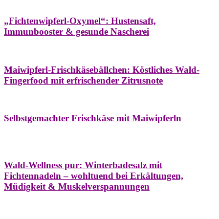
Hausapotheke
Oxymel
Winter
„Fichtenwipferl-Oxymel“: Hustensaft,
Immunbooster & gesunde Nascherei
Aufstriche
Bäume
Frühling
Wildkräuterküche
Maiwipferl-Frischkäsebällchen: Köstliches Wald-
Fingerfood mit erfrischender Zitrusnote
Aufstriche
Bäume
Frühling
Wildkräuterküche
Selbstgemachter Frischkäse mit Maiwipferln
Aroma & Duft
Bäder
Bäume
Natur- &
Hausapotheke
Naturkosmetik
Winter
Wald-Wellness pur: Winterbadesalz mit
Fichtennadeln – wohltuend bei Erkältungen,
Müdigkeit & Muskelverspannungen
Bäume
Beilagen
Konservieren & Würzen
Wildkräuterküche
Winter