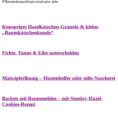
Pflanzenbrauchtum rund ums Jahr
Bäume
Frühling
Wildkräuterküche
Winter
Knuspriges Haselkätzchen-Granola & kleine
„Baumkätzchenkunde“
Bäume
Naturstreifzüge
Pflanzenportrait
Fichte, Tanne & Eibe unterscheiden
Bäume
Frühling
Naschereien
Natur- &
Hausapotheke
Sirupe
Wildkräuterküche
Maiwipferlhonig – Hustenhelfer oder süße Nascherei
Bäume
Frühling
Wildkräuterküche
Backen mit Baummehlen – mit Sunday-Hazel-
Cookies-Rezept
Bäume
Frühling
Heilessige & Essigauszüge
Honig
Natur- &