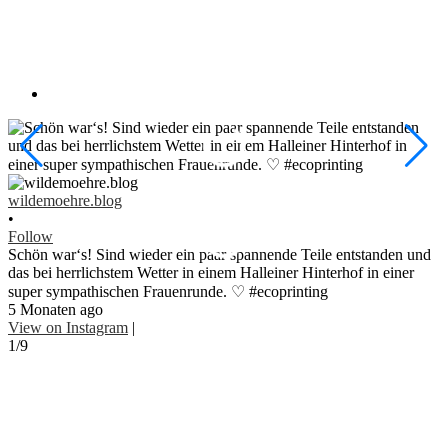
w
•
wildemoehre.blog
F
•
#
Follow
#
Schön war‘s! Sind wieder ein paar spannende Teile entstanden und
1
das bei herrlichstem Wetter in einem Halleiner Hinterhof in einer
V
super sympathischen Frauenrunde. ♡ #ecoprinting
2
5 Monaten ago
View on Instagram
|
1/9