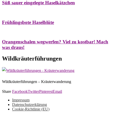
Süß sauer eingelegte Haselkätzchen
Bäume
Frühling
Natur- & Hausapotheke
Naturstreifzüge
Tees
Frühlingsbote Haselblüte
Aroma & Duft
Naturkosmetik
Orangenschalen wegwerfen? Viel zu kostbar! Mach
was draus!
Wildkräuterführungen
Wildkräuterführungen – Kräuterwanderung
Share
Facebook
Twitter
Pinterest
Email
Impressum
Datenschutzerklärung
Cookie-Richtlinie (EU)