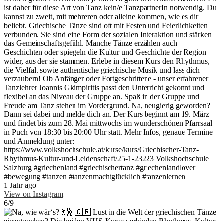
ist daher für diese Art von Tanz kein/e TanzpartnerIn notwendig. Du
kannst zu zweit, mit mehreren oder alleine kommen, wie es dir
beliebt. Griechische Tänze sind oft mit Festen und Feierlichkeiten
verbunden. Sie sind eine Form der sozialen Interaktion und stärken
das Gemeinschaftsgefühl. Manche Tänze erzählen auch
Geschichten oder spiegeln die Kultur und Geschichte der Region
wider, aus der sie stammen. Erlebe in diesem Kurs den Rhythmus,
die Vielfalt sowie authentische griechische Musik und lass dich
verzaubern! Ob Anfänger oder Fortgeschrittene - unser erfahrener
Tanzlehrer Joannis Gkimpiritis passt den Unterricht gekonnt und
flexibel an das Niveau der Gruppe an. Spaß in der Gruppe und
Freude am Tanz stehen im Vordergrund. Na, neugierig geworden?
Dann sei dabei und melde dich an. Der Kurs beginnt am 19. März
und findet bis zum 28. Mai mittwochs im wunderschönen Pfarrsaal
in Puch von 18:30 bis 20:00 Uhr statt. Mehr Infos, genaue Termine
und Anmeldung unter:
https://www.volkshochschule.at/kurse/kurs/Griechischer-Tanz-
Rhythmus-Kultur-und-Leidenschaft/25-1-23223 Volkshochschule
Salzburg #griechenland #griechischertanz #griechenlandlover
#bewegung #tanzen #tanzenmachtglücklich #tanzenlernen
1 Jahr ago
View on Instagram
|
6/9