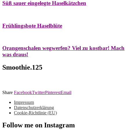
Süß sauer eingelegte Haselkätzchen
Bäume
Frühling
Natur- & Hausapotheke
Naturstreifzüge
Tees
Frühlingsbote Haselblüte
Aroma & Duft
Naturkosmetik
Orangenschalen wegwerfen? Viel zu kostbar! Mach
was draus!
Smoothie.125
Share
Facebook
Twitter
Pinterest
Email
Impressum
Datenschutzerklärung
Cookie-Richtlinie (EU)
Follow me on Instagram