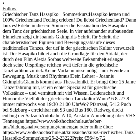
•
Follow
Griechischer Tanz Hasapiko - Sommerkurs:Hasapiko lernen und
100% Griechenland Feeling erleben! Du liebst Griechenland? Dann
tanz es!Erlebe in diesem Sommer die Faszination des Hasapiko –
dem Tanz der griechischen Seele. In vier aufeinander aufbauenden
Einheiten zeigt dir Joannis Gkimpirits Schritt für Schritt die
charakteristischen Figuren und Bewegungsabläufe dieses
traditionellen Tanzes, der tief in der griechischen Kultur verwurzelt
ist. Der Hasapiko bildet auch die Grundlage für den Sirtaki, der
durch den Film Alexis Sorbas weltweite Bekanntheit erlangte –
doch seine Ursprünge reichen weit tiefer in die griechische
Tanztradition zurück.Keine Vorkenntnisse nötig – nur Freude an
Bewegung, Musik und Rhythmus!Dein Lehrer - Joannis
GkimpiritsGiannis kommt aus Thessaloniki. Er bringt über 25 Jahre
Tanzerfahrung mit, ist ein echter Spezialist für griechische
Volkstänze – und vermittelt mit viel Wissen, Leidenschaft und
Humor die Vielfalt der griechischen Tanzkultur.Wann? 6.8.-27.8.
immer mittwochs von 19:30-21:00 UhrWo? Pfarrsaal, 5412 Puch
bei Salzburg - erreichbar mit S3 und Bus 160, Radweg direkt
entlang der SalzachAutobahn A 10, AusfahrtAnmeldung über VHS
Tennengau:https://www.volkshochschule.at/ueber-
uns/bildungsnahversorgung/tennengau oder online über:
https://www.volkshochschule.at/kurssuche/kurs/Griechischer-Tanz-
Hasapiko-Sommerkurs/25-2-23222Preis: €56/4x/7,2