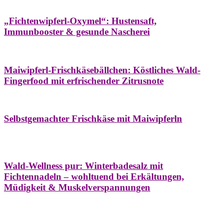
Hausapotheke
Oxymel
Winter
„Fichtenwipferl-Oxymel“: Hustensaft,
Immunbooster & gesunde Nascherei
Aufstriche
Bäume
Frühling
Wildkräuterküche
Maiwipferl-Frischkäsebällchen: Köstliches Wald-
Fingerfood mit erfrischender Zitrusnote
Aufstriche
Bäume
Frühling
Wildkräuterküche
Selbstgemachter Frischkäse mit Maiwipferln
Aroma & Duft
Bäder
Bäume
Natur- &
Hausapotheke
Naturkosmetik
Winter
Wald-Wellness pur: Winterbadesalz mit
Fichtennadeln – wohltuend bei Erkältungen,
Müdigkeit & Muskelverspannungen
Bäume
Beilagen
Konservieren & Würzen
Wildkräuterküche
Winter