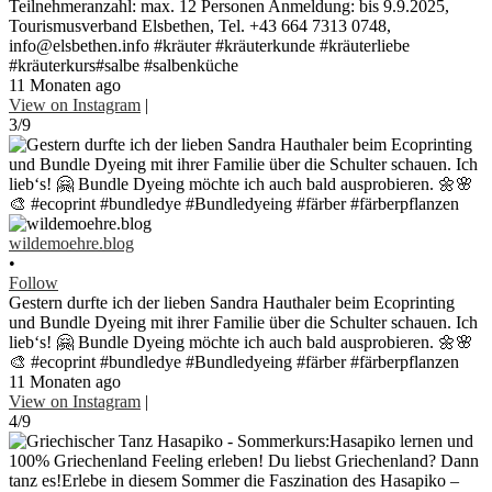
Teilnehmeranzahl: max. 12 Personen Anmeldung: bis 9.9.2025,
Tourismusverband Elsbethen, Tel. +43 664 7313 0748,
info@elsbethen.info #kräuter #kräuterkunde #kräuterliebe
#kräuterkurs#salbe #salbenküche
11 Monaten ago
View on Instagram
|
3/9
wildemoehre.blog
•
Follow
Gestern durfte ich der lieben Sandra Hauthaler beim Ecoprinting
und Bundle Dyeing mit ihrer Familie über die Schulter schauen. Ich
lieb‘s! 🤗 Bundle Dyeing möchte ich auch bald ausprobieren. 🌼🌸
🎨 #ecoprint #bundledye #Bundledyeing #färber #färberpflanzen
11 Monaten ago
View on Instagram
|
4/9