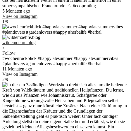
das bei herrlichstem Wetter in einem Halleiner Hinterhof in einer
super sympathischen Frauenrunde. ♡ #ecoprinting
5 Monaten ago
View on Instagram
|
1/9
wildemoehre.blog
•
Follow
#wochenrückblick #happylatesummer #happylatesummervibes
#plantlovers #gardenlovers #happy #herbalife #herbal
11 Monaten ago
View on Instagram
|
2/9