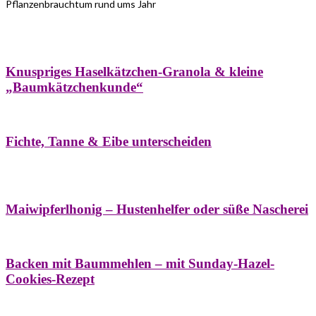
Pflanzenbrauchtum rund ums Jahr
Bäume
Frühling
Wildkräuterküche
Winter
Knuspriges Haselkätzchen-Granola & kleine
„Baumkätzchenkunde“
Bäume
Naturstreifzüge
Pflanzenportrait
Fichte, Tanne & Eibe unterscheiden
Bäume
Frühling
Naschereien
Natur- &
Hausapotheke
Sirupe
Wildkräuterküche
Maiwipferlhonig – Hustenhelfer oder süße Nascherei
Bäume
Frühling
Wildkräuterküche
Backen mit Baummehlen – mit Sunday-Hazel-
Cookies-Rezept
Bäume
Frühling
Heilessige & Essigauszüge
Honig
Natur- &