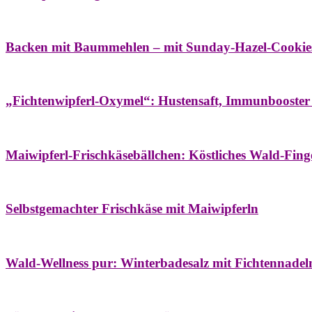
Bäume
Frühling
Wildkräuterküche
Backen mit Baummehlen – mit Sunday-Hazel-Cookie
Bäume
Frühling
Heilessige & Essigauszüge
Honig
Natur- & Hausapoth
„Fichtenwipferl-Oxymel“: Hustensaft, Immunbooster
Aufstriche
Bäume
Frühling
Wildkräuterküche
Maiwipferl-Frischkäsebällchen: Köstliches Wald-Finge
Aufstriche
Bäume
Frühling
Wildkräuterküche
Selbstgemachter Frischkäse mit Maiwipferln
Aroma & Duft
Bäder
Bäume
Natur- & Hausapotheke
Naturkosmetik
Wi
Wald-Wellness pur: Winterbadesalz mit Fichtennade
Bäume
Beilagen
Konservieren & Würzen
Wildkräuterküche
Winter