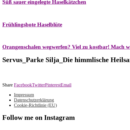
Süß sauer eingelegte Haselkätzchen
Bäume
Frühling
Natur- & Hausapotheke
Naturstreifzüge
Tees
Frühlingsbote Haselblüte
Aroma & Duft
Naturkosmetik
Orangenschalen wegwerfen? Viel zu kostbar! Mach w
Servus_Parke Silja_Die himmlische Heils
Share
Facebook
Twitter
Pinterest
Email
Impressum
Datenschutzerklärung
Cookie-Richtlinie (EU)
Follow me on Instagram