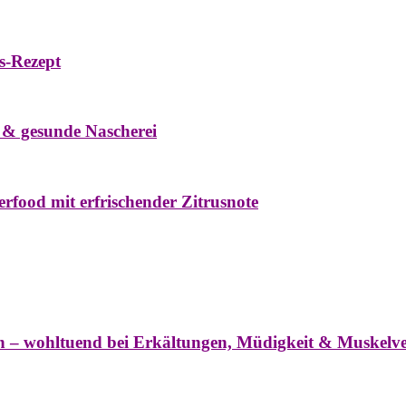
s-Rezept
eke
Oxymel
Winter
 & gesunde Nascherei
rfood mit erfrischender Zitrusnote
nter
ln – wohltuend bei Erkältungen, Müdigkeit & Muskel