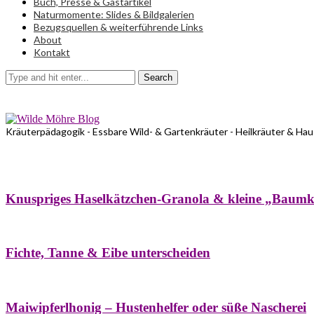
Buch, Presse & Gastartikel
Naturmomente: Slides & Bildgalerien
Bezugsquellen & weiterführende Links
About
Kontakt
Search
Kräuterpädagogik - Essbare Wild- & Gartenkräuter - Heilkräuter & Ha
Bäume
Frühling
Wildkräuterküche
Winter
Knuspriges Haselkätzchen-Granola & kleine „Baum
Bäume
Naturstreifzüge
Pflanzenportrait
Fichte, Tanne & Eibe unterscheiden
Bäume
Frühling
Naschereien
Natur- & Hausapotheke
Sirupe
Wildkräute
Maiwipferlhonig – Hustenhelfer oder süße Nascherei