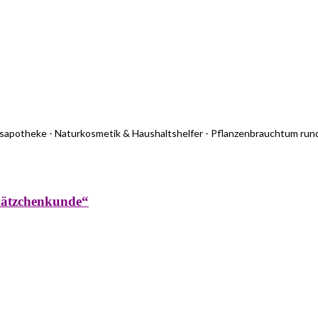
usapotheke - Naturkosmetik & Haushaltshelfer - Pflanzenbrauchtum run
kätzchenkunde“
rküche