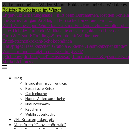
Wilkommen bei der Wilden Möhre. Entdecke mit mir die Welt der ess
Beliebte Blogbeiträge im Winter
Engelwurz-Erkältungssalbe – hilft beim Durchatmen, löst den Schleim
Die Zirbe: Lungau-Ausflug – Heimische Harze räuchern –...
Wald-Wellness pur: Winterbadesalz mit Fichtennadeln – wohltuend bei
Harz-Heilöle: Duftende Multitalente aus dem goldenen Harz der...
Grün & G’sund: Frühlings-Smoothie mit Wildkräutern
Erlenkätzchenkrokant-Schokopralinen
Knuspriges Haselkätzchen-Granola & kleine „Baumkätzchenkunde“
Was nährt und schützt in der Erkältungszeit?
„Fichtenwipferl-Oxymel“: Hustensaft, Immunbooster & gesunde Nas
Maria Lichtmess
Blog
Brauchtum & Jahreskreis
Botanische Reise
Gartenküche
Natur- & Hausapotheke
Naturkosmetik
Räuchern
Wildkräuterküche
ZFL Kräuterpädagogik
Mein Buch “Ganz schön wild”