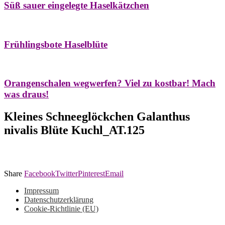
Süß sauer eingelegte Haselkätzchen
Bäume
Frühling
Natur- & Hausapotheke
Naturstreifzüge
Tees
Frühlingsbote Haselblüte
Aroma & Duft
Naturkosmetik
Orangenschalen wegwerfen? Viel zu kostbar! Mach
was draus!
Kleines Schneeglöckchen Galanthus
nivalis Blüte Kuchl_AT.125
Share
Facebook
Twitter
Pinterest
Email
Impressum
Datenschutzerklärung
Cookie-Richtlinie (EU)