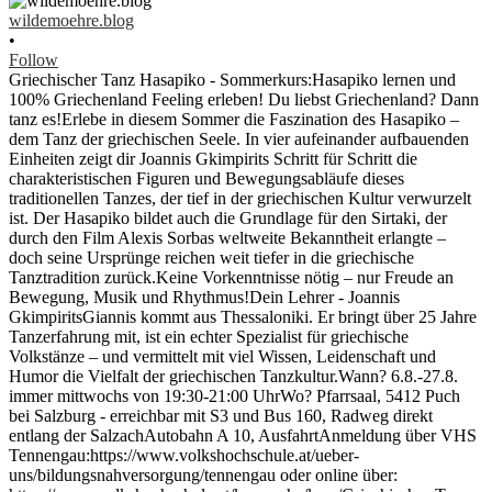
wildemoehre.blog
•
Follow
Griechischer Tanz Hasapiko - Sommerkurs:Hasapiko lernen und
100% Griechenland Feeling erleben! Du liebst Griechenland? Dann
tanz es!Erlebe in diesem Sommer die Faszination des Hasapiko –
dem Tanz der griechischen Seele. In vier aufeinander aufbauenden
Einheiten zeigt dir Joannis Gkimpirits Schritt für Schritt die
charakteristischen Figuren und Bewegungsabläufe dieses
traditionellen Tanzes, der tief in der griechischen Kultur verwurzelt
ist. Der Hasapiko bildet auch die Grundlage für den Sirtaki, der
durch den Film Alexis Sorbas weltweite Bekanntheit erlangte –
doch seine Ursprünge reichen weit tiefer in die griechische
Tanztradition zurück.Keine Vorkenntnisse nötig – nur Freude an
Bewegung, Musik und Rhythmus!Dein Lehrer - Joannis
GkimpiritsGiannis kommt aus Thessaloniki. Er bringt über 25 Jahre
Tanzerfahrung mit, ist ein echter Spezialist für griechische
Volkstänze – und vermittelt mit viel Wissen, Leidenschaft und
Humor die Vielfalt der griechischen Tanzkultur.Wann? 6.8.-27.8.
immer mittwochs von 19:30-21:00 UhrWo? Pfarrsaal, 5412 Puch
bei Salzburg - erreichbar mit S3 und Bus 160, Radweg direkt
entlang der SalzachAutobahn A 10, AusfahrtAnmeldung über VHS
Tennengau:https://www.volkshochschule.at/ueber-
uns/bildungsnahversorgung/tennengau oder online über: