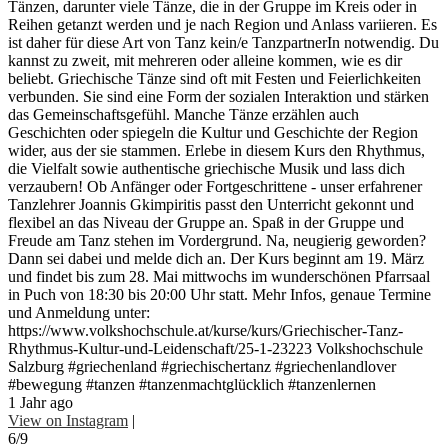
Tänzen, darunter viele Tänze, die in der Gruppe im Kreis oder in
Reihen getanzt werden und je nach Region und Anlass variieren. Es
ist daher für diese Art von Tanz kein/e TanzpartnerIn notwendig. Du
kannst zu zweit, mit mehreren oder alleine kommen, wie es dir
beliebt. Griechische Tänze sind oft mit Festen und Feierlichkeiten
verbunden. Sie sind eine Form der sozialen Interaktion und stärken
das Gemeinschaftsgefühl. Manche Tänze erzählen auch
Geschichten oder spiegeln die Kultur und Geschichte der Region
wider, aus der sie stammen. Erlebe in diesem Kurs den Rhythmus,
die Vielfalt sowie authentische griechische Musik und lass dich
verzaubern! Ob Anfänger oder Fortgeschrittene - unser erfahrener
Tanzlehrer Joannis Gkimpiritis passt den Unterricht gekonnt und
flexibel an das Niveau der Gruppe an. Spaß in der Gruppe und
Freude am Tanz stehen im Vordergrund. Na, neugierig geworden?
Dann sei dabei und melde dich an. Der Kurs beginnt am 19. März
und findet bis zum 28. Mai mittwochs im wunderschönen Pfarrsaal
in Puch von 18:30 bis 20:00 Uhr statt. Mehr Infos, genaue Termine
und Anmeldung unter:
https://www.volkshochschule.at/kurse/kurs/Griechischer-Tanz-
Rhythmus-Kultur-und-Leidenschaft/25-1-23223 Volkshochschule
Salzburg #griechenland #griechischertanz #griechenlandlover
#bewegung #tanzen #tanzenmachtglücklich #tanzenlernen
1 Jahr ago
View on Instagram
|
6/9