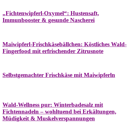
Hausapotheke
Oxymel
Winter
„Fichtenwipferl-Oxymel“: Hustensaft,
Immunbooster & gesunde Nascherei
Aufstriche
Bäume
Frühling
Wildkräuterküche
Maiwipferl-Frischkäsebällchen: Köstliches Wald-
Fingerfood mit erfrischender Zitrusnote
Aufstriche
Bäume
Frühling
Wildkräuterküche
Selbstgemachter Frischkäse mit Maiwipferln
Aroma & Duft
Bäder
Bäume
Natur- &
Hausapotheke
Naturkosmetik
Winter
Wald-Wellness pur: Winterbadesalz mit
Fichtennadeln – wohltuend bei Erkältungen,
Müdigkeit & Muskelverspannungen
Bäume
Beilagen
Konservieren & Würzen
Wildkräuterküche
Winter