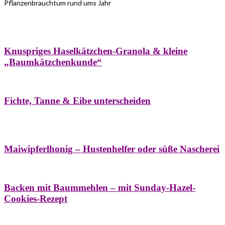
Pflanzenbrauchtum rund ums Jahr
Bäume
Frühling
Wildkräuterküche
Winter
Knuspriges Haselkätzchen-Granola & kleine
„Baumkätzchenkunde“
Bäume
Naturstreifzüge
Pflanzenportrait
Fichte, Tanne & Eibe unterscheiden
Bäume
Frühling
Naschereien
Natur- &
Hausapotheke
Sirupe
Wildkräuterküche
Maiwipferlhonig – Hustenhelfer oder süße Nascherei
Bäume
Frühling
Wildkräuterküche
Backen mit Baummehlen – mit Sunday-Hazel-
Cookies-Rezept
Bäume
Frühling
Heilessige & Essigauszüge
Honig
Natur- &