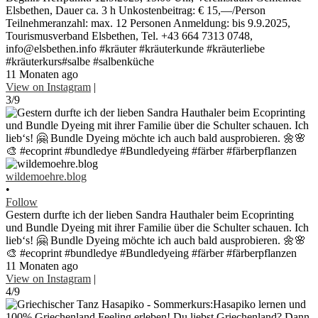
Elsbethen, Dauer ca. 3 h Unkostenbeitrag: € 15,—/Person
Teilnehmeranzahl: max. 12 Personen Anmeldung: bis 9.9.2025,
Tourismusverband Elsbethen, Tel. +43 664 7313 0748,
info@elsbethen.info #kräuter #kräuterkunde #kräuterliebe
#kräuterkurs#salbe #salbenküche
11 Monaten ago
View on Instagram
|
3/9
wildemoehre.blog
•
Follow
Gestern durfte ich der lieben Sandra Hauthaler beim Ecoprinting
und Bundle Dyeing mit ihrer Familie über die Schulter schauen. Ich
lieb‘s! 🤗 Bundle Dyeing möchte ich auch bald ausprobieren. 🌼🌸
🎨 #ecoprint #bundledye #Bundledyeing #färber #färberpflanzen
11 Monaten ago
View on Instagram
|
4/9