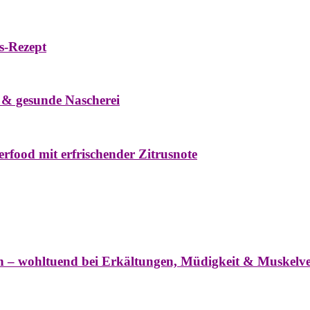
s-Rezept
eke
Oxymel
Winter
 & gesunde Nascherei
rfood mit erfrischender Zitrusnote
nter
ln – wohltuend bei Erkältungen, Müdigkeit & Muskel