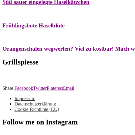
Süß sauer eingelegte Haselkätzchen
Bäume
Frühling
Natur- & Hausapotheke
Naturstreifzüge
Tees
Frühlingsbote Haselblüte
Aroma & Duft
Naturkosmetik
Orangenschalen wegwerfen? Viel zu kostbar! Mach w
Grillspiesse
Share
Facebook
Twitter
Pinterest
Email
Impressum
Datenschutzerklärung
Cookie-Richtlinie (EU)
Follow me on Instagram