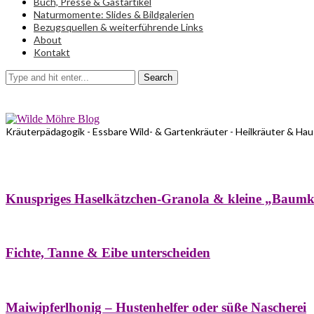
Buch, Presse & Gastartikel
Naturmomente: Slides & Bildgalerien
Bezugsquellen & weiterführende Links
About
Kontakt
Search
Kräuterpädagogik - Essbare Wild- & Gartenkräuter - Heilkräuter & Ha
Bäume
Frühling
Wildkräuterküche
Winter
Knuspriges Haselkätzchen-Granola & kleine „Baum
Bäume
Naturstreifzüge
Pflanzenportrait
Fichte, Tanne & Eibe unterscheiden
Bäume
Frühling
Naschereien
Natur- & Hausapotheke
Sirupe
Wildkräute
Maiwipferlhonig – Hustenhelfer oder süße Nascherei