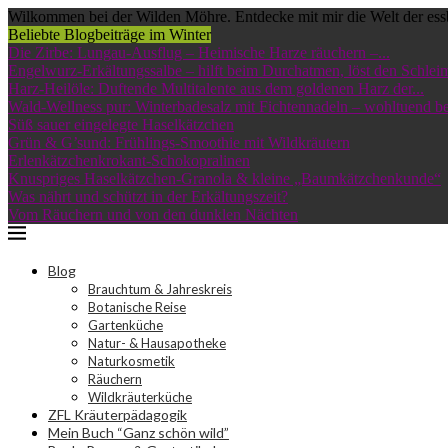
Wilkommen bei der Wilden Möhre. Entdecke mit mir die Welt der ess
Beliebte Blogbeiträge im Winter
Die Zirbe: Lungau-Ausflug – Heimische Harze räuchern –...
Engelwurz-Erkältungssalbe – hilft beim Durchatmen, löst den Schleim
Harz-Heilöle: Duftende Multitalente aus dem goldenen Harz der...
Wald-Wellness pur: Winterbadesalz mit Fichtennadeln – wohltuend bei
Süß sauer eingelegte Haselkätzchen
Grün & G’sund: Frühlings-Smoothie mit Wildkräutern
Erlenkätzchenkrokant-Schokopralinen
Knuspriges Haselkätzchen-Granola & kleine „Baumkätzchenkunde“
Was nährt und schützt in der Erkältungszeit?
Vom Räuchern und von den dunklen Nächten
Blog
Brauchtum & Jahreskreis
Botanische Reise
Gartenküche
Natur- & Hausapotheke
Naturkosmetik
Räuchern
Wildkräuterküche
ZFL Kräuterpädagogik
Mein Buch “Ganz schön wild”