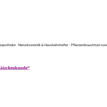
usapotheke - Naturkosmetik & Haushaltshelfer - Pflanzenbrauchtum run
kätzchenkunde“
rküche