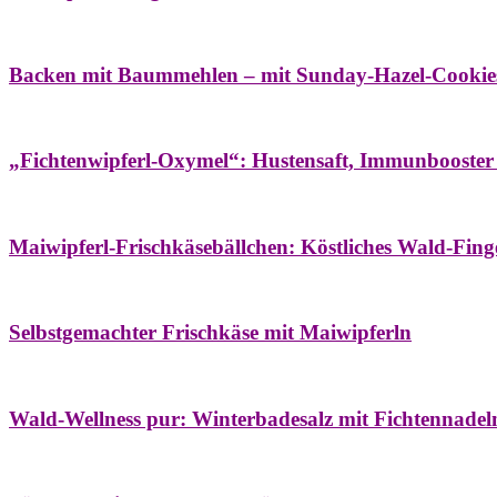
Bäume
Frühling
Wildkräuterküche
Backen mit Baummehlen – mit Sunday-Hazel-Cookie
Bäume
Frühling
Heilessige & Essigauszüge
Honig
Natur- & Hausapoth
„Fichtenwipferl-Oxymel“: Hustensaft, Immunbooster
Aufstriche
Bäume
Frühling
Wildkräuterküche
Maiwipferl-Frischkäsebällchen: Köstliches Wald-Finge
Aufstriche
Bäume
Frühling
Wildkräuterküche
Selbstgemachter Frischkäse mit Maiwipferln
Aroma & Duft
Bäder
Bäume
Natur- & Hausapotheke
Naturkosmetik
Wi
Wald-Wellness pur: Winterbadesalz mit Fichtennade
Bäume
Beilagen
Konservieren & Würzen
Wildkräuterküche
Winter