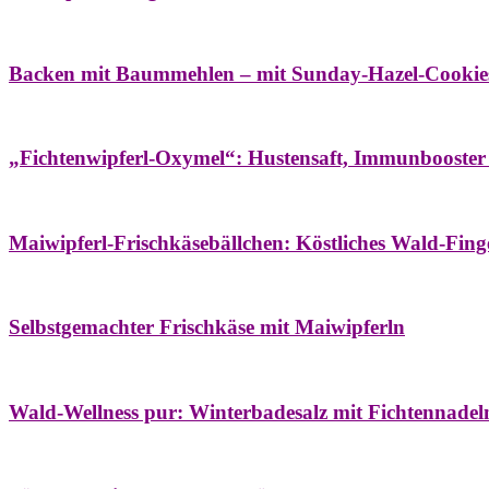
Bäume
Frühling
Wildkräuterküche
Backen mit Baummehlen – mit Sunday-Hazel-Cookie
Bäume
Frühling
Heilessige & Essigauszüge
Honig
Natur- & Hausapoth
„Fichtenwipferl-Oxymel“: Hustensaft, Immunbooster
Aufstriche
Bäume
Frühling
Wildkräuterküche
Maiwipferl-Frischkäsebällchen: Köstliches Wald-Finge
Aufstriche
Bäume
Frühling
Wildkräuterküche
Selbstgemachter Frischkäse mit Maiwipferln
Aroma & Duft
Bäder
Bäume
Natur- & Hausapotheke
Naturkosmetik
Wi
Wald-Wellness pur: Winterbadesalz mit Fichtennade
Bäume
Beilagen
Konservieren & Würzen
Wildkräuterküche
Winter