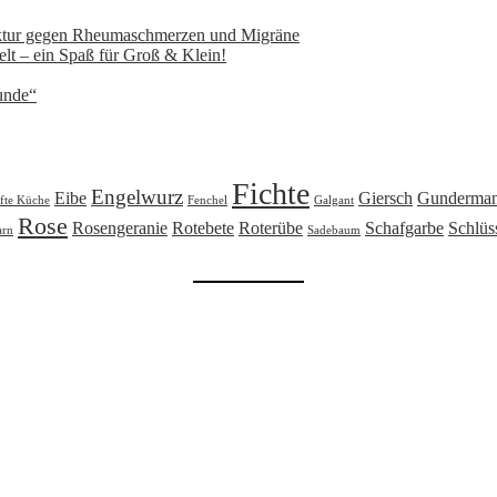
nktur gegen Rheumaschmerzen und Migräne
lt – ein Spaß für Groß & Klein!
unde“
Fichte
Engelwurz
Eibe
Giersch
Gunderma
fte Küche
Fenchel
Galgant
Rose
Rosengeranie
Rotebete
Roterübe
Schafgarbe
Schlüs
arn
Sadebaum