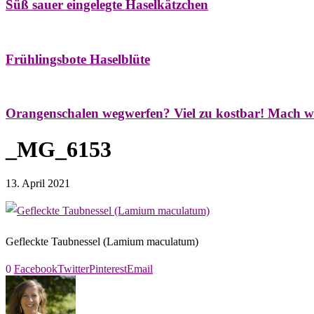
Süß sauer eingelegte Haselkätzchen
Bäume
Frühling
Natur- & Hausapotheke
Naturstreifzüge
Tees
Frühlingsbote Haselblüte
Aroma & Duft
Naturkosmetik
Orangenschalen wegwerfen? Viel zu kostbar! Mach w
_MG_6153
13. April 2021
Gefleckte Taubnessel (Lamium maculatum)
0
Facebook
Twitter
Pinterest
Email