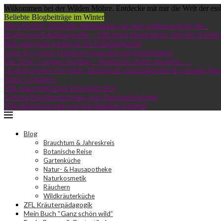
Wilkommen bei der Wilden Möhre. Entdecke mit mir die Welt der ess
Beliebte Blogbeiträge im Winter
Harz-Heilöle: Duftende Multitalente aus dem goldenen Harz der...
Engelwurz-Erkältungssalbe – hilft beim Durchatmen, löst den Schleim
Was nährt und schützt in der Erkältungszeit?
Grün & G’sund: Frühlings-Smoothie mit Wildkräutern
Die Zirbe: Lungau-Ausflug – Heimische Harze räuchern –...
„Fichtenwipferl-Oxymel“: Hustensaft, Immunbooster & gesunde Nas
Maria Lichtmess
Süß sauer eingelegte Haselkätzchen
Advent-Räuchermischung zum Herunterkommen
Vom Räuchern und von den dunklen Nächten
Blog
Brauchtum & Jahreskreis
Botanische Reise
Gartenküche
Natur- & Hausapotheke
Naturkosmetik
Räuchern
Wildkräuterküche
ZFL Kräuterpädagogik
Mein Buch “Ganz schön wild”