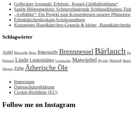
Gefleckter Aronstab: Erlebnis „Kessel-Gleitfallenblume“
Sanfte Blütenmedizin: Schmerzlindernde Schlüsselblumen-Ti
„Aufblühn“: Ein Projekt zum Kennenlernen unserer Pflanzenwe
Erlenkätzchenkrokant-Schokopralinen
Knuspriges Haselkätzchen-Granola & kleine „Baumkätzchenk
Schlagwörter
Bärlauch
Brennnessel
Apfel
Bitterstoffe
Bibernelle
Birke
Du
Linde
Maiwipferl
Lindenblätter
Kümmel
Löwenzahn
Myrrhe
Mädesüß
Rainf
Ätherische Öle
Zirbe
Wermut
Impressum
Datenschutzerklärung
Cookie-Richtlinie (EU)
Follow me on Instagram