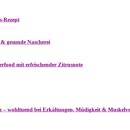
s-Rezept
eke
Oxymel
Winter
 & gesunde Nascherei
rfood mit erfrischender Zitrusnote
nter
ln – wohltuend bei Erkältungen, Müdigkeit & Muskel