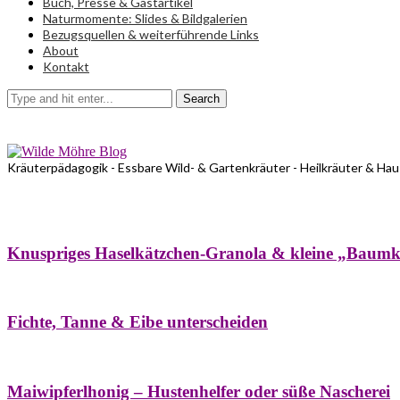
Buch, Presse & Gastartikel
Naturmomente: Slides & Bildgalerien
Bezugsquellen & weiterführende Links
About
Kontakt
Search
Kräuterpädagogik - Essbare Wild- & Gartenkräuter - Heilkräuter & Ha
Bäume
Frühling
Wildkräuterküche
Winter
Knuspriges Haselkätzchen-Granola & kleine „Baum
Bäume
Naturstreifzüge
Pflanzenportrait
Fichte, Tanne & Eibe unterscheiden
Bäume
Frühling
Naschereien
Natur- & Hausapotheke
Sirupe
Wildkräute
Maiwipferlhonig – Hustenhelfer oder süße Nascherei