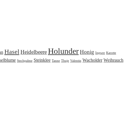
Holunder
Hasel
Heidelbeere
Honig
nn
Ingwer
Karotte
selblume
Steinklee
Wacholder
Weihrauch
Stechpalme
Tanne
Thuje
Valentin