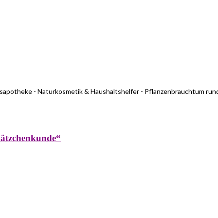
usapotheke - Naturkosmetik & Haushaltshelfer - Pflanzenbrauchtum run
kätzchenkunde“
rküche